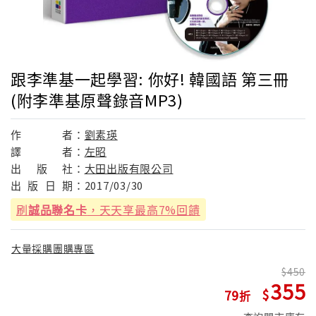
跟李準基一起學習: 你好! 韓國語 第三冊
(附李準基原聲錄音MP3)
作
者：
劉素瑛
譯
者：
左昭
出
版
社：
大田出版有限公司
出
版
日
期：
2017/03/30
刷
誠品聯名卡
，天天享最高7%回饋
大量採購團購專區
450
355
79