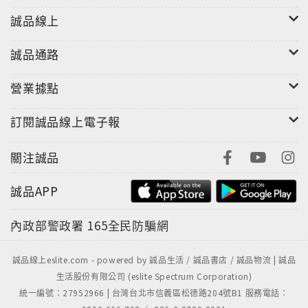
●多一份貼心，多一分學習→繁體版，獨家整理李準基課
誠品線上
後鼓勵！
●學習動力再啟動→中斷學習韓文的人有福了！重新撿回
誠品通路
韓文學習的契機！
營業據點
本書口碑：
●大學推廣中心特別指定韓語教材
訂閱誠品線上電子報
●韓文專業老師口碑推薦
●四種語言版本持續長銷‧首度繁體版亮眼登場
關注誠品
●粉絲網路奔相走告‧學習類用書詢問度第一名
誠品APP
本書權威：
內政部警政署
165全民防騙網
●有系統編寫學習技巧，馬上可以現學現用的生活韓國語
學習書。
●經由權威語言學教授歷經三年策劃編寫！
誠品線上eslite.com - powered by 誠品生活 / 誠品書店 / 誠品物流 | 誠品
生活股份有限公司 (eslite Spectrum Corporation)
●加入實際課堂驗證，反覆修訂，文字系統簡潔易懂，添
統一編號：27952966 | 台灣台北市信義區松德路204號B1 服務電話：
加各種生活對話，最貼近外國人語言的學習習慣。