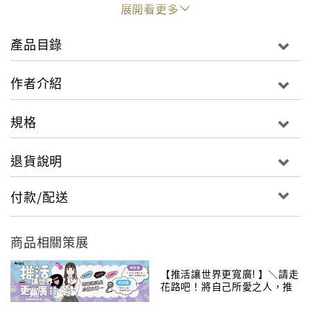
展開看更多
李準基聊自己的個性，原來是有點莽撞的〈덜렁대
產品目錄
다〉，
有時會有小失誤的他，說如果沒有經紀人在可就麻煩
作者介紹
了；
規格
第一次演動作片，因為吊索突然斷了，從高處跌下來，
讓所有人嚇到，
退貨說明
到現在還是很怕高處的心情〈저는 높은 곳에 올라가는 것
이 정말 무서워요〉；
付款/配送
談到自己對婚姻的看法〈결혼관〉，希望能遇到一個理
解演員職業，
商品相關策展
並且獨立自主的另一半，還有能一起看電影，聽音樂會
的人......
【推活讓世界更寬廣! 】＼請走
花路吧！將自己所愛之人，推
向國際～／
12段日常生活主題，透過對話，閱讀，表白，個人想