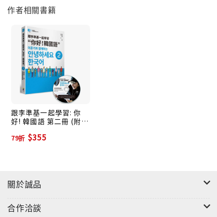
作者相關書籍
法，生動編輯。
一面扣緊聊天的關鍵，延伸單字量；一面跟著話題擴
展，深入活用語法。
對初級程度的人，可以先收藏，預備未來達到目標；
對中級程度的人，可以增加學習樂趣，挑戰各種領域的
熟練度；
對高級程度的人，可以複習再複習，加強對話的多樣性
與流暢感。
跟李準基一起學習: 你
好! 韓國語 第二冊 (附李
準基原聲錄音MP3)
進階又閃亮的學習效果，從來不會一次就到位，
$355
79折
而是經過一遍又一遍的堅持與練習，天天都想說一說，
聽一聽，寫一寫，
讓自己跟韓文分不開！
關於誠品
本書亮點：
合作洽談
●唯一一套→像聽廣播節目一樣有趣的語言教材！