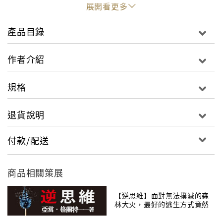
展開看更多
韓劇〈第二次二十歲〉女主角崔智友日記書
產品目錄
在抄寫當中忘卻煩惱，在書寫當中融入感受，專注在當
作者介紹
下此刻，然後重生！今天在擔心中度過，只會留下不幸
的過去；但是今天好好過，就會留下幸福的過去。用筆
規格
寫也好，什麼都不寫也好，人生一點一滴改變。
退貨說明
「本書是作者金湞珉從阿德勒心理學出發，寫下自己對
生命洞見的精華與感動，字字珠璣，都是幫助我們提問
付款/配送
人生方向的思考金句。」無論是開心的事，或者難過的
事，只要想著：「不過就是發生了一件事」。與其擔心
三個月、五個月、一年，不如把握每個當下，現在只做
商品相關策展
想做的事，竭力做好當下的事。
【逆思維】面對無法撲滅的森
林大火，最好的逃生方式竟然
金湞珉融合阿德勒名言與自我體悟，將阿德勒隱藏在文
是「放火」？
章中的珍貴寶石挖掘出來，用自己的一字一句記錄在筆