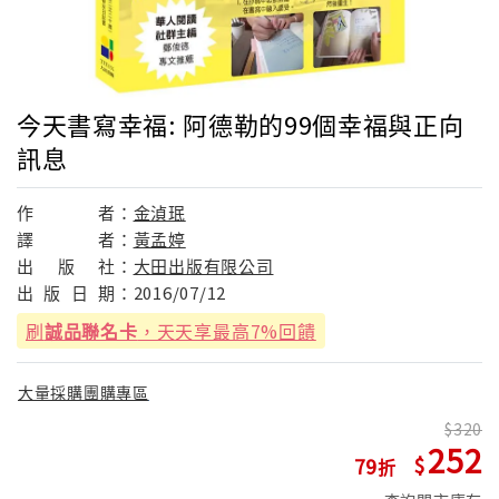
今天書寫幸福: 阿德勒的99個幸福與正向
訊息
作
者：
金湞珉
譯
者：
黃孟婷
出
版
社：
大田出版有限公司
出
版
日
期：
2016/07/12
刷
誠品聯名卡
，天天享最高7%回饋
大量採購團購專區
320
252
79