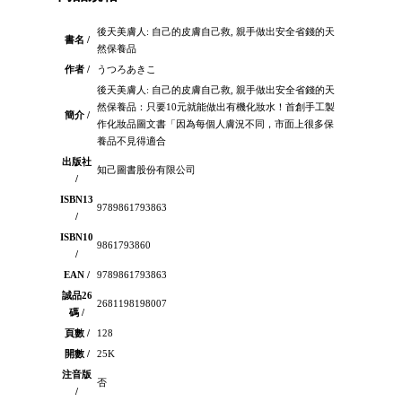
後天美膚人: 自己的皮膚自己救, 親手做出安全省錢的天
書名 /
然保養品
作者 /
うつろあきこ
後天美膚人: 自己的皮膚自己救, 親手做出安全省錢的天
然保養品：只要10元就能做出有機化妝水！首創手工製
簡介 /
作化妝品圖文書「因為每個人膚況不同，市面上很多保
養品不見得適合
出版社
知己圖書股份有限公司
/
ISBN13
9789861793863
/
ISBN10
9861793860
/
EAN /
9789861793863
誠品26
2681198198007
碼 /
頁數 /
128
開數 /
25K
注音版
否
/