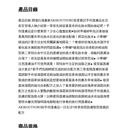
產品目錄
產品目錄 開場白漫畫家AKIKOUTSURO首度嘗試手作護膚品生活
前言登場人物介紹第一章首先就從最基本的化妝水開始做起吧！手
作護膚品是什麼東西？少女心蠢蠢欲動♥如何準備材料先試著做做
看萬用的薰衣草化妝水抗老化的最佳配備！橙花化妝水● 小專欄*
精油的計量方法女性荷爾蒙遍地開花！？奢侈的玫瑰化妝水讓洋甘
菊化妝水撫慰脫序的問題肌膚● 小專欄*徹底找出你喜歡的精油類
型第二章找出命中注定的護膚油拍過大量化妝水後，就輪到護膚油
出場了！首先從最基本的橄欖油開始接著嘗試荷荷芭油● 小專欄*
注意護膚油不可使用過量！尋找命中注定的油脂之旅● 複習篇護膚
油大集合*新手們也能輕鬆完成的綜合配方第三章進階護膚的保濕
霜調製手作保濕霜橙花精油製成的橙花香保濕霜以洋甘菊與薰衣草
製成的青蘋果保濕霜就是想要做做看最基本的薰衣草保濕霜● 複習
篇保濕霜的做法自創配方之加入了最喜愛的精油玫瑰果保濕霜自創
配方之色彩令人驚豔的酪梨保濕霜第四章特殊護理用的手作護膚品
肌膚的緊急救火隊！以蜂蜜與護膚油調製的面膜精油沐浴油讓身體
變得水嫩光滑隨時隨地都能進行保養的旅行用護膚組●
AKIKOUTSURO的手作護膚品一日生活*終章按照肌膚類型推薦的
配方
商品規格