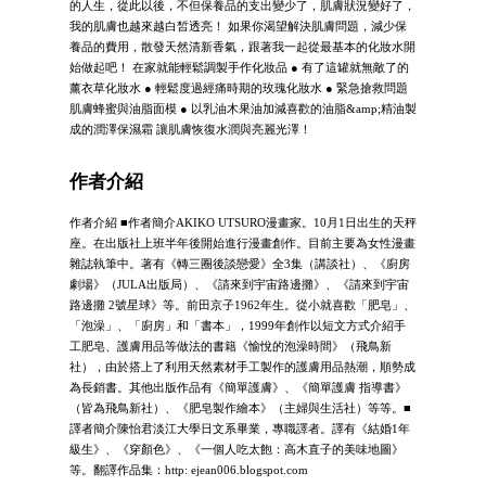
的人生，從此以後，不但保養品的支出變少了，肌膚狀況變好了，
我的肌膚也越來越白皙透亮！ 如果你渴望解決肌膚問題，減少保
養品的費用，散發天然清新香氣，跟著我一起從最基本的化妝水開
始做起吧！ 在家就能輕鬆調製手作化妝品 ● 有了這罐就無敵了的
薰衣草化妝水 ● 輕鬆度過經痛時期的玫瑰化妝水 ● 緊急搶救問題
肌膚蜂蜜與油脂面模 ● 以乳油木果油加減喜歡的油脂&amp;精油製
成的潤澤保濕霜 讓肌膚恢復水潤與亮麗光澤！
作者介紹
作者介紹 ■作者簡介AKIKO UTSURO漫畫家。10月1日出生的天秤
座。在出版社上班半年後開始進行漫畫創作。目前主要為女性漫畫
雜誌執筆中。著有《轉三圈後談戀愛》全3集（講談社）、《廚房
劇場》（JULA出版局）、《請來到宇宙路邊攤》、《請來到宇宙
路邊攤 2號星球》等。前田京子1962年生。從小就喜歡「肥皂」、
「泡澡」、「廚房」和「書本」，1999年創作以短文方式介紹手
工肥皂、護膚用品等做法的書籍《愉悅的泡澡時間》（飛鳥新
社），由於搭上了利用天然素材手工製作的護膚用品熱潮，順勢成
為長銷書。其他出版作品有《簡單護膚》、《簡單護膚 指導書》
（皆為飛鳥新社）、《肥皂製作繪本》（主婦與生活社）等等。■
譯者簡介陳怡君淡江大學日文系畢業，專職譯者。譯有《結婚1年
級生》、《穿顏色》、《一個人吃太飽：高木直子的美味地圖》
等。翻譯作品集：http: ejean006.blogspot.com