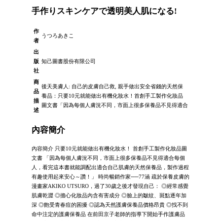
手作りスキンケアで透明美人肌になる!
作
うつろあきこ
者
出
版
知己圖書股份有限公司
社
商
後天美膚人: 自己的皮膚自己救, 親手做出安全省錢的天然保
品
養品：只要10元就能做出有機化妝水！首創手工製作化妝品
描
圖文書「因為每個人膚況不同，市面上很多保養品不見得適合
述
內容簡介
內容簡介 只要10元就能做出有機化妝水！ 首創手工製作化妝品圖
文書 「因為每個人膚況不同，市面上很多保養品不見得適合每個
人，看完這本書就能調配出適合自己肌膚的天然保養品，製作過程
有趣使用起來安心～讚！」 時尚暢銷作家──77涵 疏於保養皮膚的
漫畫家AKIKO UTSURO，過了30歲之後才發現自己： ◎經常感覺
肌膚乾澀 ◎擔心化妝品內含有害成分 ◎臉上的皺紋、斑點逐年加
深 ◎飽受青春痘的困擾 ◎認為天然護膚保養品價格昂貴 ◎找不到
命中注定的護膚保養品 在前田京子老師的指導下開始手作護膚品