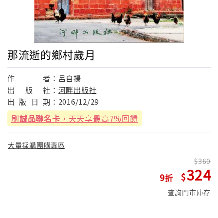
那流逝的鄉村歲月
作
者：
呂自揚
出
版
社：
河畔出版社
出
版
日
期：
2016/12/29
刷
誠品聯名卡
，天天享最高7%回饋
大量採購團購專區
360
324
9
查詢門市庫存