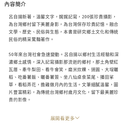
內容簡介
呂自揚新著，溫馨文字，娓娓記寫，200張珍貴攝影，
為台灣鄉村留下美麗身影，為台灣保存珍貴記憶。融合
文學、歷史、民俗與生態，本書是研究鄉土文化和傳統
民俗的精采驚豔著作。
50年來台灣社會急速變動。呂自揚以鄉村生活經驗和深
濃鄉土感情，深入記寫攝影那流逝的鄉村，那土角壁紅
瓦厝、牽牛梨田、看牛會笑，磨米炊粿、搓圓、大埕曬
稻、吃番薯飯、曬番薯簽、坐八仙桌食菜尾、播田挲
草，看稻弄花，擔雞做月內的生活。文筆細膩溫馨，圖
片豐富精彩，為傳統台灣鄉村歲月文化，留下最美麗珍
貴的影像。
文章、攝影、美編，皆呂自揚親自創作，愛惜鄉村圖片
展開看更多
珍貴可流傳，全書彩色印刷，最具特色。