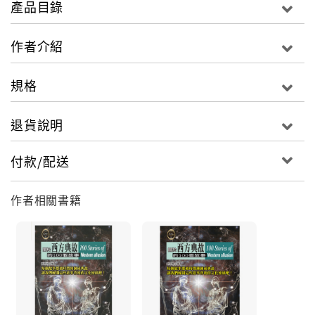
產品目錄
相信本書以豐富的知識和史料，來講述的各類典故的精
作者介紹
彩故事，既能成為你生活中不可或缺的精神食糧，也能
成為你了解西方文化的一把鑰匙。
規格
諸神的花園－來自神話的典故
退貨說明
上帝之手－來自聖經的典故
薄伽丘的書房－來自民間傳說的典故
付款/配送
繆斯的恩賜－來自文學作品的典故
克莉奧的書卷－來自歷史的典故
作者相關書籍