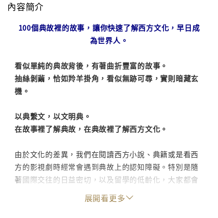
內容簡介
100個典故裡的故事，讓你快速了解西方文化，早日成
為世界人。
看似單純的典故背後，有著曲折豐富的故事。
抽絲剝繭，恰如羚羊掛角，看似無跡可尋，實則暗藏玄
機。
以典繫文，以文明典。
在故事裡了解典故，在典故裡了解西方文化。
由於文化的差異，我們在閱讀西方小說、典籍或是看西
方的影視劇時經常會遇到典故上的認知障礙。特別是隨
著國際交往的日益密切，以及留學的低齡化，大家都會
關注一個問題：東西方文化的差異應該如何避免，我們
展開看更多
是否能夠早些的瞭解西方文化、以便更快適應海外的生
活？