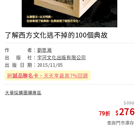
了解西方文化逃不掉的100個典故
作
者：
劉思湘
出
版
社：
宇河文化出版有限公司
出
版
日
期：
2015/11/05
刷
誠品聯名卡
，天天享最高7%回饋
大量採購團購專區
350
276
79
查詢門市庫存