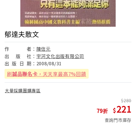
郁達夫散文
作
者：
陳信元
出
版
社：
宇河文化出版有限公司
出
版
日
期：
2008/08/31
刷
誠品聯名卡
，天天享最高7%回饋
大量採購團購專區
280
221
79
查詢門市庫存