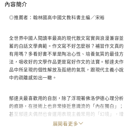
內容簡介
◎推薦者：翰林國高中國文教科書主編／宋裕
全世界中國人閱讀率最高的現代散文寫實與浪漫兼容並
蓄的白話文學典範。作文寫不好怎麼辦？補習作文真的
有用嗎？多看好書不單是陶冶心性、培養氣質的最佳方
法，吸收好的文學作品更是寫好作文的法寶。郁達夫作
品中所呈現的個性解放及孤絕的氣氛，跟現代主義小說
中的疏離感如出一轍。
郁達夫最喜歡用的自剖，除了浮現著佛洛伊德心理分析
的痕跡，在技術上也非常接近意識流的「內在獨白」；
甚至郁達夫偶然也會運用表現主義常用的「幻境」，增
加作品的迷離感與距離美感。郁達夫所表現的前衛色
展開看更多
彩，使他在中國近代文學的傳承上成為從寫實主義過渡