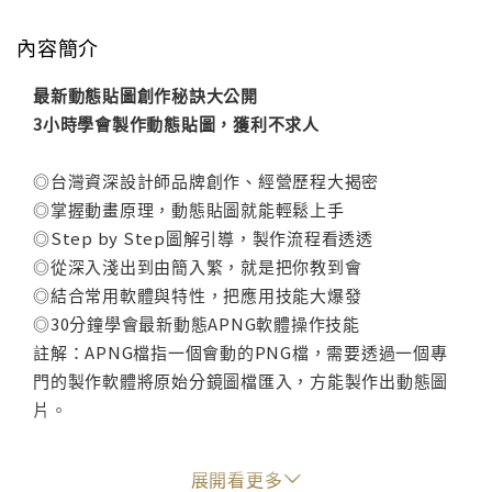
內容簡介
最新動態貼圖創作秘訣大公開
3小時學會製作動態貼圖，獲利不求人
◎台灣資深設計師品牌創作、經營歷程大揭密
◎掌握動畫原理，動態貼圖就能輕鬆上手
◎Step by Step圖解引導，製作流程看透透
◎從深入淺出到由簡入繁，就是把你教到會
◎結合常用軟體與特性，把應用技能大爆發
◎30分鐘學會最新動態APNG軟體操作技能
註解：APNG檔指一個會動的PNG檔，需要透過一個專
門的製作軟體將原始分鏡圖檔匯入，方能製作出動態圖
片。
LINE貼圖一直是炒熱聊天室的最佳意象。
展開看更多