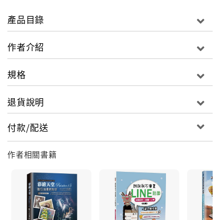
本書作者小隻老師是一位從事多元設計的創作者與教
師，她將喜歡的寵物貓繪製成可愛又別致的LINE動態貼
產品目錄
圖，活靈活現地展現出貓咪可愛細緻的小動作，並將創
作成功的經營之道與心路歷程大公開
作者介紹
有時候毋須過多的文字旁佐，反讓同一張貼圖在不同情
規格
境中，展現多元的心境！
透過本書教會您，不用半天的時間學會的LINE原創動態
退貨說明
貼圖從繪製、設定動態分鏡、上架乃至有效率的延伸性
行銷經營妙招。
付款/配送
【最新消息報報】
作者相關書籍
本書集結了2016年最新的LINE原創動態與靜態的貼圖資
訊，手把手教您學會LINE動態貼圖中最新的APNG檔製
作，讓您創作出獨一無二的LINE動態貼圖不求人。