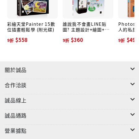
彩繪天堂Painter 15數
誰說我不會畫LINE貼
Photos
位插畫輕鬆學 (附光碟)
圖? 主題設計+繪圖+上
人的私房
架的達人養成書
$558
$360
$495
9折
9折
9折
關於誠品
合作洽談
誠品線上
誠品通路
營業據點