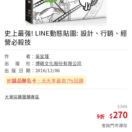
史上最強! LINE動態貼圖: 設計、行銷、經
營必殺技
作
者：
吳宜瑾
出
版
社：
博碩文化股份有限公司
出
版
日
期：
2016/12/06
刷
誠品聯名卡
，天天享最高7%回饋
大量採購團購專區
300
270
9
查詢門市庫存