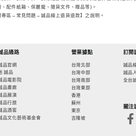
袋、配件紙箱、保麗龍、隨貨文件、贈品等)。
服專區→常見問題→誠品線上退貨退款】之說明。
誠品通路
營業據點
訂閱
誠品官網
台灣北部
誠品
迷
誠品
台灣中部
誠品
誠品電影院
台灣南部
全台
誠品畫廊
台灣東部
誠品展演
香港
誠品行旅
蘇州
關注
誠品酒窖
東京
誠品文化藝術基金會
吉隆坡