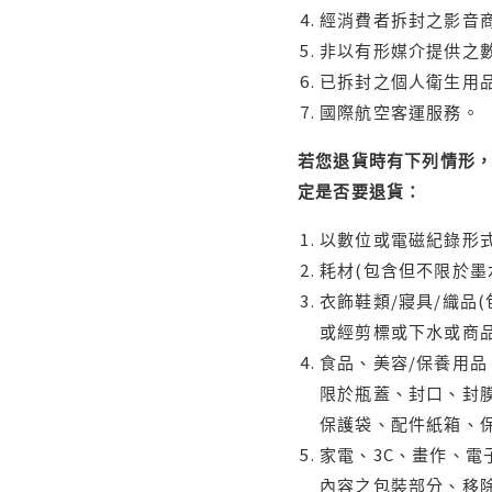
經消費者拆封之影音
非以有形媒介提供之數
已拆封之個人衛生用品
國際航空客運服務。
若您退貨時有下列情形，
定是否要退貨：
以數位或電磁紀錄形式
耗材(包含但不限於墨
衣飾鞋類/寢具/織品
或經剪標或下水或商
食品、美容/保養用
限於瓶蓋、封口、封膜
保護袋、配件紙箱、
家電、3C、畫作、
內容之包裝部分、移除