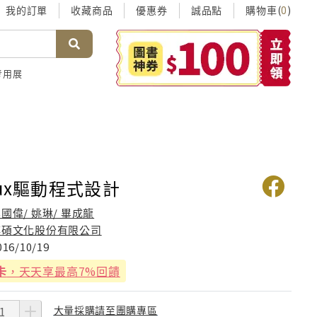
我的訂單
收藏商品
優惠券
誠品點
購物車(
)
0
考用展
nux驅動程式設計
國偉/ 姚琳/ 畢成龍
博碩文化股份有限公司
016/10/19
卡
，天天享最高7%回饋
大量採購請至團購專區