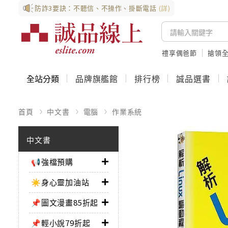
防詐3要訣：不聽信、不操作、掛斷電話
(詳)
禮享偶爸節
搶領全
全站分類
品牌旗艦館
排行榜
誠品選書
首頁
中文書
電腦
作業系統
中文書
📢強檔預購
☀️身心靈加油站
📌圖文漫畫85折起
📌輕小說79折起