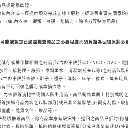
商品或電腦軟體。
位內容或一經提供即為完成之線上服務，經消費者事先同意始提
。(如:內衣褲、襪類、褲襪、刮鬍刀、除毛刀等貼身用品)
可能被認定已逾越檢查商品之必要程度而須負擔為回復原狀必要
儲存或著作權相關之商品(包含但不限於CD、VCD、DVD、電
水匣、碳粉匣、紙張、筆類墨水、清潔劑補充包等)之商品包裝已
(包含但不限於衣褲、鞋子、襪子、泳裝、床單、被套、填充玩具
品有不可回復之髒污或磨損痕跡。
品、內衣褲等消耗性或個人衛生用品、商品銷售頁面上特別載明之
等接觸商品內容之包裝部分)或已非全新狀態(外觀有刮傷、破
保麗龍、隨貨文件、贈品等)。
電子閱讀器等商品，除商品本身有瑕疵外，退回之商品已拆封(除
封條、拆除吊牌、拆除貼膠或標籤等情形)或已非全新狀態(外