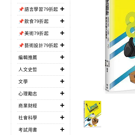
📌語言學習79折起
📌飲食79折起
📌美術79折起
📌藝術設計79折起
編輯推薦
人文史哲
文學
心理勵志
商業財經
社會科學
考試用書