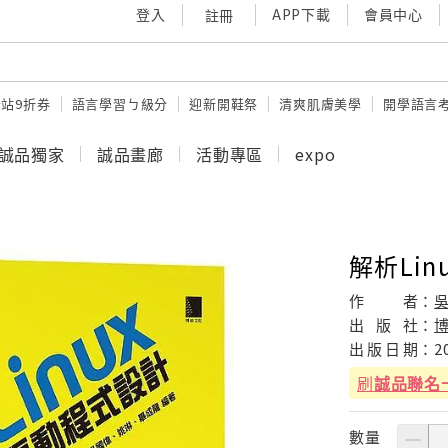
登入
APP下載
會員中心
註冊
站9折券
語言學習ㄅ級分
迎新開鞋祭
清爽肌膚美學
開學語言
誠品獨家
誠品畫廊
活動專區
expo
解析Li
作
者：
吳
出
版
社：
出
版
日
期：
2
刷
誠品聯名
數量