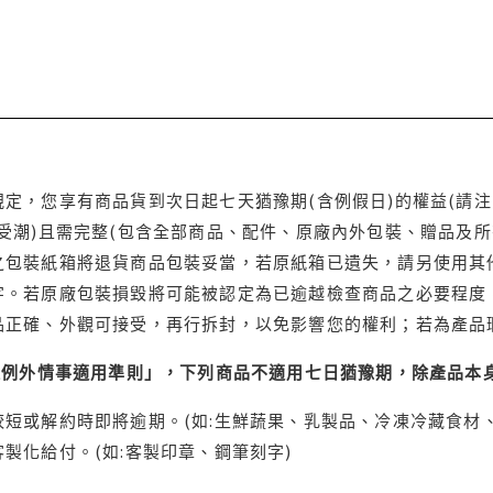
定，您享有商品貨到次日起七天猶豫期(含例假日)的權益(請
受潮)且需完整(包含全部商品、配件、原廠內外包裝、贈品及所
之包裝紙箱將退貨商品包裝妥當，若原紙箱已遺失，請另使用其
字。若原廠包裝損毀將可能被認定為已逾越檢查商品之必要程度，
品正確、外觀可接受，再行拆封，以免影響您的權利；若為產品
理例外情事適用準則」，下列商品不適用七日猶豫期，除產品本
短或解約時即將逾期。(如:生鮮蔬果、乳製品、冷凍冷藏食材、
製化給付。(如:客製印章、鋼筆刻字)