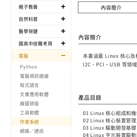
親子教養
內容簡介
自然科普
醫學保健
內容簡介
國高中技職考用
本書涵蓋 Linux 
電腦
I2C、PCI、USB 等
Python
電腦資訊總論
程式語言
文書應用軟體
產品目錄
繪圖排版
工具軟體
01 Linux 核心組成和
02 Linux 核心裝置管
作業系統
03 Linux 驅動開發基礎
網路／通訊
04 Linux 字元裝置驅