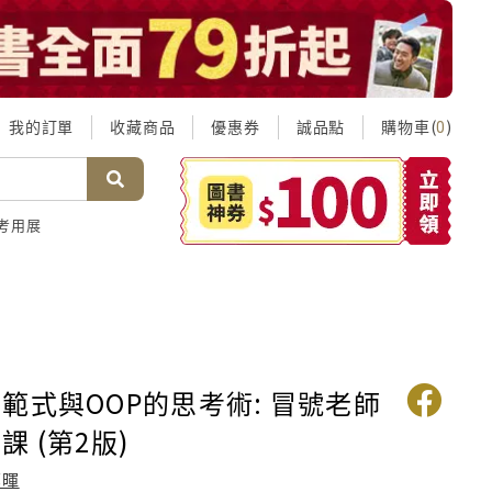
我的訂單
收藏商品
優惠券
誠品點
購物車(
)
0
考用展
範式與OOP的思考術: 冒號老師
 (第2版)
鄭暉