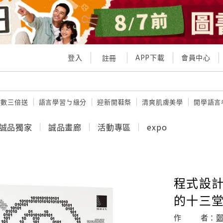
登入
APP下載
會員中心
註冊
點數三倍送
語言學習ㄅ級分
迎新開鞋祭
清爽肌膚美學
開學語言
誠品獨家
誠品畫廊
活動專區
expo
程式設計
的十三堂課
作
者：