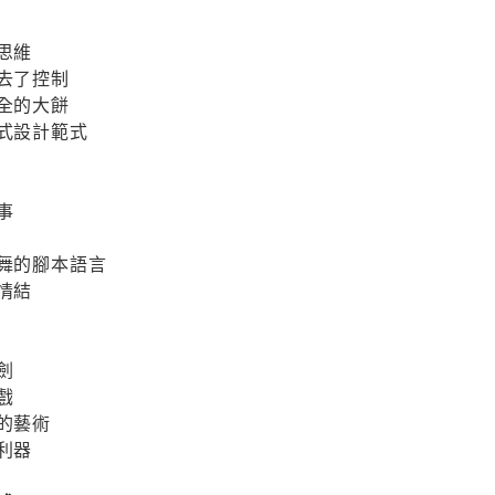
思維
失去了控制
俱全的大餅
程式設計範式
事
飛舞的腳本語言
情結
劍
戲
動的藝術
利器