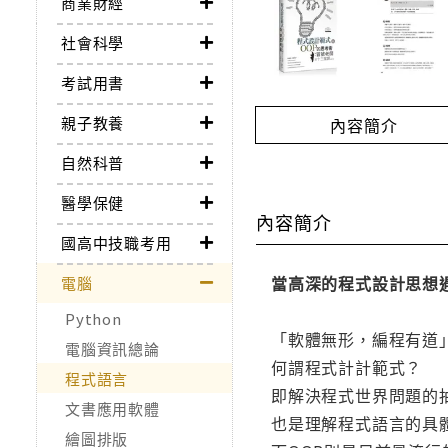
商業財經
社會科學
考試用書
親子教養
內容簡介
自然科普
醫學保健
內容簡介
國高中技職考用
當高深的程式設計思想遇
電腦
Python
「軟體無形，編程有道
電腦資訊總論
何謂程式計計範式？
程式語言
即解決程式世界問題的
文書應用軟體
也是理解程式語言的具
繪圖排版