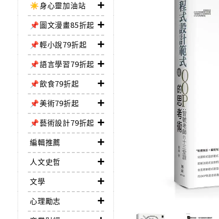
☀️身心靈加油站
📌圖文漫畫85折起
📌輕小說79折起
📌語言學習79折起
📌飲食79折起
📌美術79折起
📌藝術設計79折起
編輯推薦
人文史哲
文學
心理勵志