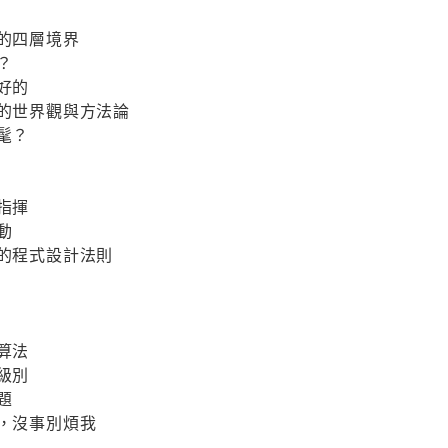
師的四層境界
？
好的
中的世界觀與方法論
髦？
指揮
動
會的程式設計法則
算法
級別
題
你，沒事別煩我