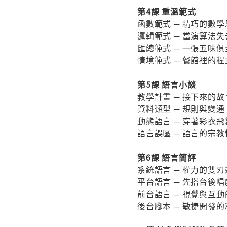
第4課 重溫範式
函數範式 ─ 精巧的數學
邏輯範式 ─ 當演算法
匯總範式 ─ 一張五味
情境範式 ─ 餐館裡的
第5課 語言小談
教學計畫 ─ 接下來的故
資料類型 ─ 規則與變通
動態語言 ─ 穿著彩衣
語言誤區 ─ 語言的宗教
第6課 語言簡評
系統語言 ─ 權力的雙刃
平台語言 ─ 先搭台後唱
前台語言 ─ 視覺與互
後台腳本 ─ 敏捷開發的