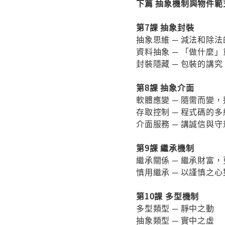
下篇 抽象機制與物件範
第7課 抽象封裝
抽象思維 ─ 減法和除
資料抽象 ─ 「做什麼
封裝隱藏 ─ 包裝的講究
第8課 抽象介面
軟體應變 ─ 隨需而變
存取控制 ─ 程式碼的
介面服務 ─ 講誠信與守
第9課 繼承機制
繼承關係 ─ 繼承財富
慎用繼承 ─ 以謹慎之
第10課 多型機制
多型類型 ─ 靜中之動
抽象類型 ─ 實中之虛