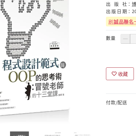
出
版
社：
出
版
日
期：
2
刷
誠品聯名
數量
收藏
付款/配送