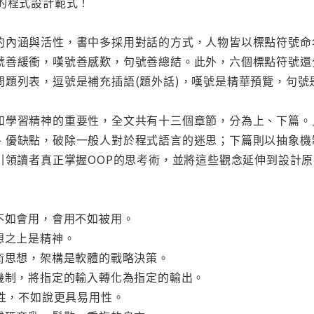
的程式設計範式！
的內涵與活性，書中多採用對話的方式，人物皆以標點符號命
號善緩衝，嘆號善感歎，句號善總結。此外，六個標點符號還
問題列表，逗號是補充插語(題外話)，嘆號是精華預覽，句號
和學習精神的重要性，全文共有十三個章節，分為上、下篇。
、優缺點，破除一般人對於程式語言的迷思；下篇則以抽象機
，引領讀者真正掌握OOP的思考術，並將這些觀念延伸到設計
不如會用，會用不如被用。
想之上是精神。
戰術思想，架構是軟體的戰略決策。
種機制，將指定的輸入轉化為指定的輸出。
用性，不如說更具易用性。