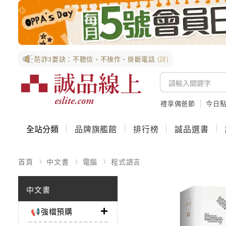
防詐3要訣：不聽信、不操作、掛斷電話
(詳)
禮享偶爸節
今日
全站分類
品牌旗艦館
排行榜
誠品選書
首頁
中文書
電腦
程式語言
中文書
📢強檔預購