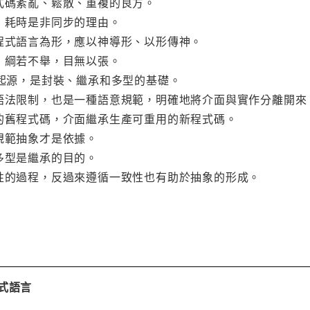
式碼紊亂、鬆散、重複的良方。
，耗時是非同步的理由。
，程式語言為形，應以神導形、以形傳神。
，綱若不舉，目無以張。
和起源，是封裝、繼承和多型的基礎。
種語法限制，也是一種語意規範，明確地將介面與實作分離開來
用的舊程式碼，介面繼承生產可重用的新程式碼。
規範抽象才是依據。
多型是繼承的目的。
致性的過程，反過來遵循一致性也有助於抽象的形成。
式語言