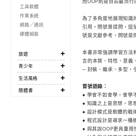
而OOP則是目前最流行
工具軟體
作業系統
為了多角度地展現知識
網路／通訊
引用，問號善提問，逗
硬體組裝
號是文獻參考，問號是
本書非常強調學習方法
旅遊
言的本質、特性、意義
青少年
─ 封裝、繼承、多型
生活風格
冒號語錄：
簡體書
● 學會不如會學，會學
● 知識之上是思想，思
● 設計模式是軟體的
● 程式設計是尋求一
● 與其說OOP更具重