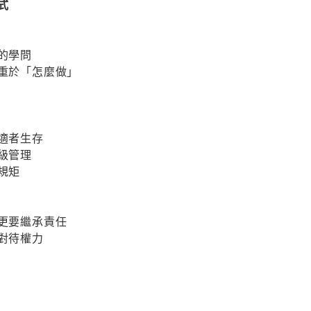
式
法的學問
」重於「怎麼做」
，適者生存
多級管理
規矩
，更要繼承責任
心對待權力