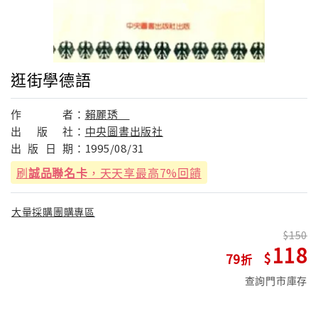
逛街學德語
作
者：
賴麗琇
出
版
社：
中央圖書出版社
出
版
日
期：
1995/08/31
刷
誠品聯名卡
，天天享最高7%回饋
大量採購團購專區
150
118
79
查詢門市庫存