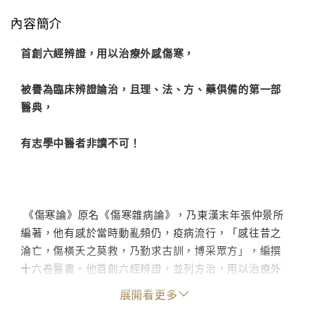
內容簡介
首創六經辨證，用以治療外感傷寒，
被譽為臨床辨證論治，且理、法、方、藥俱備的第一部
醫典，
有志學中醫者非讀不可！
《傷寒論》原名《傷寒雜病論》，乃東漢末年張仲景所
編著，他有感於當時動亂頻仍，疫病流行，「感往昔之
淪亡，傷橫夭之莫救，乃勤求古訓，博采眾方」，編撰
十六卷醫書。他首創六經辨證，並列方治，用以治療外
感傷寒，被譽為臨床辨證論治，理、法、方、藥俱備的
展開看更多
第一部醫典，一千七百多年來迭有增補，至今仍廣泛應