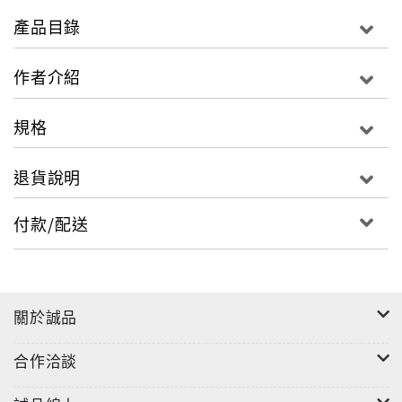
用，可見其價值。
產品目錄
作者介紹
美中不足的是，書中留下一些缺憾。本書解讀者行醫逾
規格
四十年，認為現代醫藥發達，營養充足，多數「死症」
已有解救之法，因而增補三篇，細加解讀，應該更符合
退貨說明
現代人之需要，尤其值得年輕醫生參考。
付款/配送
關於誠品
合作洽談