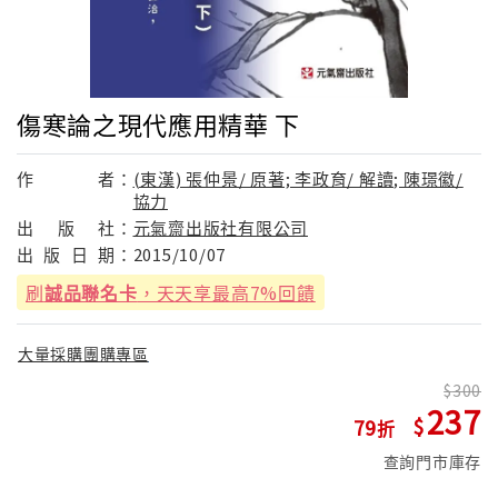
傷寒論之現代應用精華 下
作
者：
(東漢) 張仲景/ 原著; 李政育/ 解讀; 陳璟徽/
協力
出
版
社：
元氣齋出版社有限公司
出
版
日
期：
2015/10/07
刷
誠品聯名卡
，天天享最高7%回饋
大量採購團購專區
300
237
79
查詢門市庫存