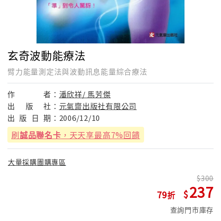
玄奇波動能療法
臂力能量測定法與波動訊息能量綜合療法
作
者：
潘欣祥/ 馬芳傑
出
版
社：
元氣齋出版社有限公司
出
版
日
期：
2006/12/10
刷
誠品聯名卡
，天天享最高7%回饋
大量採購團購專區
300
237
79
查詢門市庫存