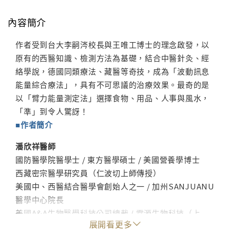
內容簡介
作者受到台大李嗣涔校長與王唯工博士的理念啟發，以
原有的西醫知識、檢測方法為基礎，結合中醫針灸、經
絡學說，德國同類療法、藏醫等奇技，成為「波動訊息
能量綜合療法」，具有不可思議的治療效果。最奇的是
以「臂力能量測定法」選擇食物、用品、人事與風水，
「準」到令人驚訝！
■作者簡介
潘欣祥醫師
國防醫學院醫學士 / 東方醫學碩士 / 美國營養學博士
西藏密宗醫學研究員（仁波切上師傳授）
美國中、西醫結合醫學會創始人之一 / 加州SANJUANU
醫學中心院長
美國A&A生物醫學科技公司總裁 / 霖源生物科技（上
展開看更多
海）有限公司董事長