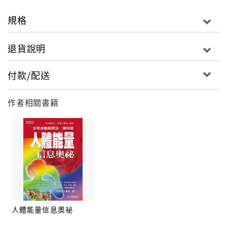
崑山女子醫院．國際醫療中心負責人 / 上海國賓台商醫
規格
療服務中心專家醫師
馬芳傑醫師
退貨說明
台大醫學院醫學士 / 前長庚醫院小兒科主治醫師
東方醫學碩士 / 美國營養學博士
付款/配送
英國生物能同類醫學碩士 / 英國皇家同類醫學院士
美國內華達州同類醫學醫師 / 全美及加州東方醫學合格
作者相關書籍
針灸醫師
崑山女子醫院．國際醫療中心主任 /上海國賓台商醫療
服務中心專家醫師
■本書目錄
自序：開啟另一扇醫學之門／潘欣祥
推薦序：波動訊息療法帶來一線曙光／邱兆衡
醫學與診斷篇 治療篇
人體能量信息奧祕