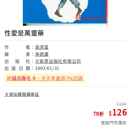
性愛是萬靈藥
作
者：
高添富
繪
者：
朱德庸
出
版
社：
元氣齋出版社有限公司
出
版
日
期：
1993/01/31
刷
誠品聯名卡
，天天享最高7%回饋
大量採購團購專區
160
126
79
查詢門市庫存