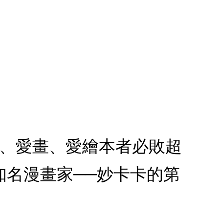
貓、愛畫、愛繪本者必敗超
知名漫畫家──妙卡卡的第