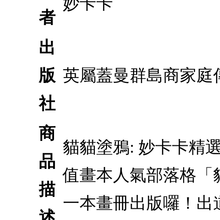
妙卡卡
者
出
版
英屬蓋曼群島商家庭
社
商
貓貓塗鴉: 妙卡卡
品
值畫本人氣部落格「
描
一本畫冊出版囉！出
述