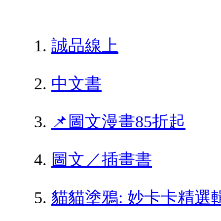
誠品線上
中文書
📌圖文漫畫85折起
圖文／插畫書
貓貓塗鴉: 妙卡卡精選