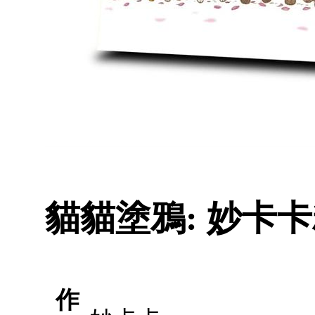
貓貓塗鴉: 妙卡
作