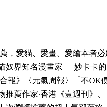
推薦，愛貓、愛畫、愛繪本者
貓奴界知名漫畫家──妙卡卡的
聯合報》〈元氣周報〉「不OK
推薦作家‧香港《壹週刊》、《