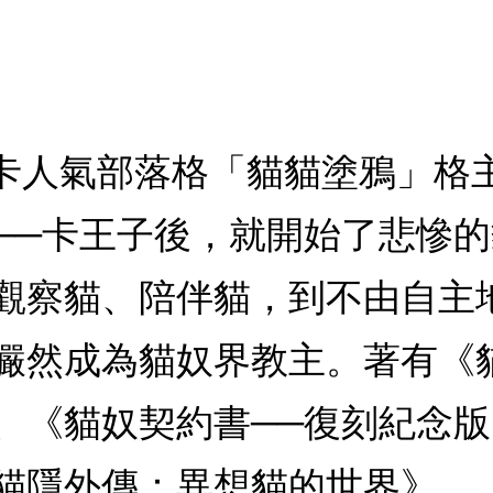
卡卡人氣部落格「貓貓塗鴉」格
──卡王子後，就開始了悲慘
觀察貓、陪伴貓，到不由自主
儼然成為貓奴界教主。著有《
、《貓奴契約書──復刻紀念
貓隱外傳：異想貓的世界》、