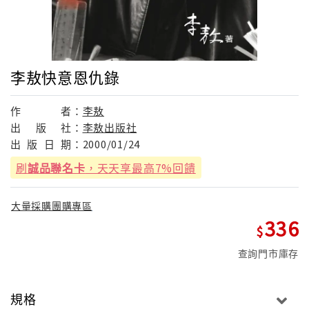
李敖快意恩仇錄
作
者：
李敖
出
版
社：
李敖出版社
出
版
日
期：
2000/01/24
刷
誠品聯名卡
，天天享最高7%回饋
大量採購團購專區
336
查詢門市庫存
規格