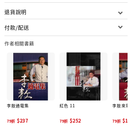
退貨說明
付款/配送
作者相關書籍
李敖通電集
紅色 11
李敖來電
$237
$252
$18
79折
79折
79折