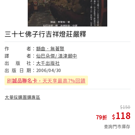
三十七佛子行吉祥燈莊嚴釋
作
者：
額曲．無著賢
譯
者：
仙巴朵傑/ 滇津顙中
出
版
社：
大千出版社
出
版
日
期：
2006/04/30
刷
誠品聯名卡
，天天享最高7%回饋
大量採購團購專區
150
118
79
查詢門市庫存