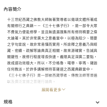
內容簡介
十三世紀西藏之佛教大師無著賢尊者以偈頌文體所著成
有關修行之典籍－－《三十七佛子行》，是一部令大眾
不費氣力便能修學，並且無遺漏匯集所有修持精要之偉
大論著。其於非常廣大之意義當中，以極為短少、簡要
之字句宣說，故非常易懂而實用。所詮釋之意義乃與經
藏、密續、疏解等論典真正相關，故來源確實。告誡具
關鍵性，故修行程度增長快速。義理具足深廣二要點，
故成道功效極大。所以，不分格魯、噶舉、寧瑪、薩迦
任何教派，於許多講解修持菩薩道之西藏典籍當中，
《三十七佛子行》是一部被西藏學者、傳教法師等普遍
以及廣泛宣揚之菩薩行論典。
展開看更多
規格