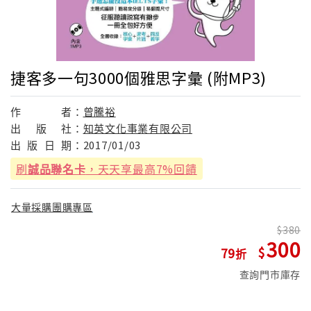
捷客多一句3000個雅思字彙 (附MP3)
作
者：
曾騰裕
出
版
社：
知英文化事業有限公司
出
版
日
期：
2017/01/03
刷
誠品聯名卡
，天天享最高7%回饋
大量採購團購專區
380
300
79
查詢門市庫存