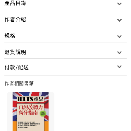
產品目錄
主題，藉此提供字彙使用的上下文。
◎每一主題所涵蓋的詞彙分成「基礎核心」及「進階」
作者介紹
兩級，讀者可藉此循序漸進提升詞彙能力。
◎書中所附MP3，不只收錄書中的所有標題字，還有
規格
「例句」，由「聽句子」奠定聽力基礎，並隨時加強聽
力。
退貨說明
◎每一個主題字均附有音標、詞性、字義、例句與例句
翻譯；豐富的同義字、反義字及相關字，更能積極幫助
付款/配送
讀者擴大字彙量。
作者相關書籍