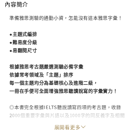
內容簡介
準備雅思測驗的通勤小資，怎能沒有這本雅思字彙！
●主題式編排
●難易度分級
●易翻閱尺寸
根據雅思考古題嚴選測驗必備字彙
依據常考領域及「主題」排序
每一個主題均分為基礎核心及進階二級，
一冊在手便可全面增強雅思聽讀說寫的字彙實力！
◎本書完全根據IELTS聽說讀寫四項的考古題，收錄
2000個重要字彙與片語以及1000字的同反義字及相關
字。
展開看更多
◎依據IELTS考題常出現的領域及題材，本書以「主
題」方式編排，而非按照字母排列方式。全書分成40個