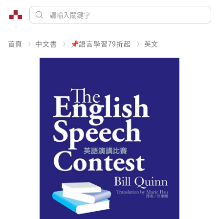
首頁
中文書
📌語言學習79折起
英文