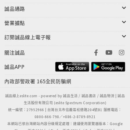
◎檢附DVD影音檔，收錄書中各處示範影片及全文
誠品通路
MP3，方便讀者在電腦上收看。
營業據點
◎示範影片檔亦在書中製作成QR Code，方便有智慧型
訂閱誠品線上電子報
裝置的職場人士即時觀看學習。
關注誠品
英文演講比賽到底該怎麼準備才能出奇制勝？想引導學
誠品APP
生參加演說賽卻找不到好用的教材？
內政部警政署
165全民防騙網
從本質上來看，參與演講比賽就是一次完整的語言學習
進程「寫」講稿•「讀」背講詞•「聽」外籍人士替你
誠品線上eslite.com - powered by 誠品生活 / 誠品書店 / 誠品物流 | 誠品
錄製的語音檔•上台演「說」。上述的每個步驟都是有
生活股份有限公司 (eslite Spectrum Corporation)
方法可依循的，跟著專業的評審，同時也是厲害的演說
統一編號：27952966 | 台灣台北市信義區松德路204號B1 服務電話：
家，讓參賽變成快樂的英語能力訓練吧！
0800-666-798／+886-2-8789-8921
本網站已依台灣網站內容分級規定處理｜建議使用瀏覽器版本：Google