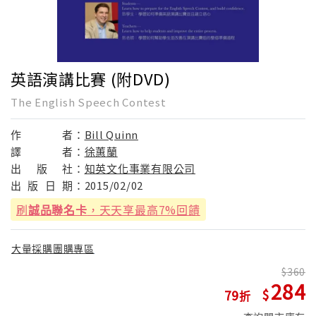
英語演講比賽 (附DVD)
The English Speech Contest
作
者：
Bill Quinn
譯
者：
徐蕙蘭
出
版
社：
知英文化事業有限公司
出
版
日
期：
2015/02/02
刷
誠品聯名卡
，天天享最高7%回饋
大量採購團購專區
360
284
79