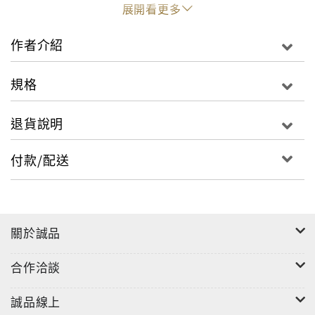
展開看更多
◎針對演講各項細節、時間分配與準備進程都有專業經
驗分析與心得分享，是一本可以讓學生開心準備，讓教
作者介紹
師放心採用，讓主辦單位有所依循的全能指南。
規格
◎全英文撰寫，搭配全文英文配音，可隨時聽讀，增進
退貨說明
英語聽力、閱讀等各方面的實力。
付款/配送
◎用字輕鬆易懂，檢附生字標示，遇到不懂的單字還可
以隨時查看，對照當頁的英文解釋。
關於誠品
◎全書中譯可協助初階程度的英文學習者讀懂本書，達
合作洽談
到更有效率的學習成果。
誠品線上