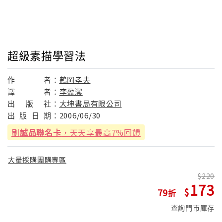
超級素描學習法
作
者：
鶴岡孝夫
譯
者：
李盈潔
出
版
社：
大坤書局有限公司
出
版
日
期：
2006/06/30
刷
誠品聯名卡
，天天享最高7%回饋
大量採購團購專區
220
173
79
查詢門市庫存