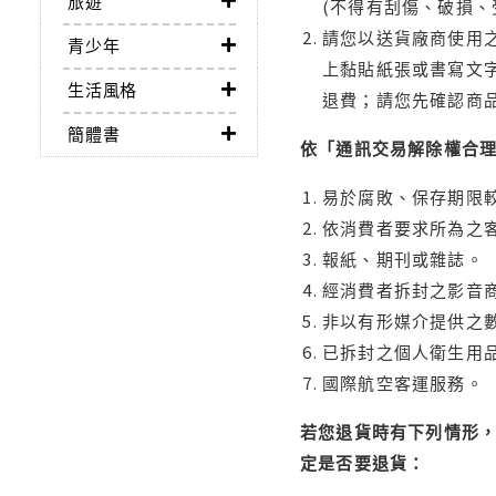
旅遊
(不得有刮傷、破損、
請您以送貨廠商使用
青少年
上黏貼紙張或書寫文
生活風格
退費；請您先確認商
簡體書
依「通訊交易解除權合
易於腐敗、保存期限較
依消費者要求所為之客
報紙、期刊或雜誌。
經消費者拆封之影音
非以有形媒介提供之數
已拆封之個人衛生用品
國際航空客運服務。
若您退貨時有下列情形，
定是否要退貨：