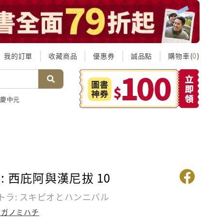
我的訂單
收藏商品
優惠券
誠品點
購物車(
)
0
慶中元
: 西庇阿與漢尼拔 10
トラ: スキピオとハンニバル
カガノミハチ