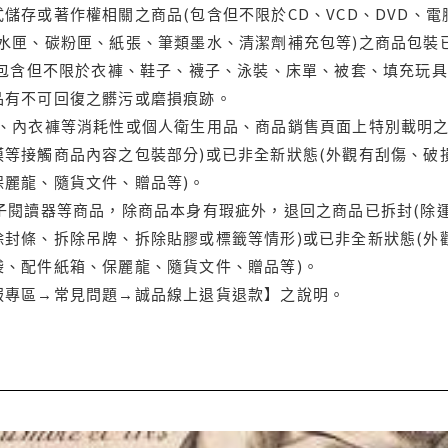
儲存或著作權相關之商品(包含但不限於CD、VCD、DVD、電
水匣、碳粉匣、紙張、筆類墨水、清潔劑補充包等)之商品包裝已
(包含但不限於衣褲、鞋子、襪子、泳裝、床單、被套、填充玩具
品有不可回復之髒污或磨損痕跡。
品、內衣褲等消耗性或個人衛生用品、商品銷售頁面上特別載明之
等接觸商品內容之包裝部分)或已非全新狀態(外觀有刮傷、破
保麗龍、隨貨文件、贈品等)。
電子閱讀器等商品，除商品本身有瑕疵外，退回之商品已拆封(除
封條、拆除吊牌、拆除貼膠或標籤等情形)或已非全新狀態(外
袋、配件紙箱、保麗龍、隨貨文件、贈品等)。
服專區→常見問題→誠品線上退貨退款】之說明。