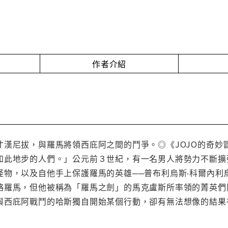
作者介紹
才漢尼拔，與羅馬將領西庇阿之間的鬥爭。◎《JOJO的奇妙
如此地步的人們。」公元前３世紀，有一名男人將勢力不斷擴張
怪物，以及自他手上保護羅馬的英雄──普布利烏斯‧科爾內利
略羅馬，但他被稱為「羅馬之劍」的馬克盧斯所率領的菁英們
與西庇阿戰鬥的哈斯獨自開始某個行動，卻有無法想像的結果