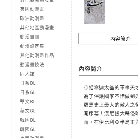
美國動漫畫
歐洲動漫畫
其他地區動漫畫
動漫畫冊
內容簡介
動漫設定集
其他動漫畫作品
動漫畫技法
內容簡介
同人誌
日系BL
◎描寫迦太基的軍事天
日系GL
為了保護國家不惜做到
華文BL
羅馬史上最大的敵人之
華文GL
開序幕！漢尼拔大蒜侵
韓國BL
面，在伊比利亞半島正
韓國GL