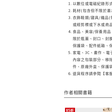
以數位或電磁紀錄形式
耗材(包含但不限於墨
衣飾鞋類/寢具/織品
或經剪標或下水或商
食品、美容/保養用
限於瓶蓋、封口、封膜
保護袋、配件紙箱、
家電、3C、畫作、
內容之包裝部分、移除
件、原廠外盒、保護
退貨程序請參閱【客
作者相關書籍
85折