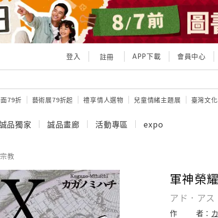
登入
APP下載
會員中心
註冊
面79折
藝術展79折起
禮享情人選物
兒童情緒主題展
臺灣文化
誠品獨家
誠品畫廊
活動專區
expo
宗教
軍神榮耀
アド．アス
作
者：