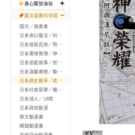
☀️身心靈加油站
📌圖文漫畫85折起
圖文／插畫書
日系奇幻魔法／科幻冒險
日系冒險武俠／熱血運動
日系驚悚推理／神怪靈異
日系戀愛故事／校園青春
日系溫馨療癒／勵志搞笑
日系歷史戰爭／政治宗教
日系社會寫實／職場職人
日系成人／18禁
日系其他動漫
華文動漫畫
韓國動漫畫
其他亞洲動漫畫