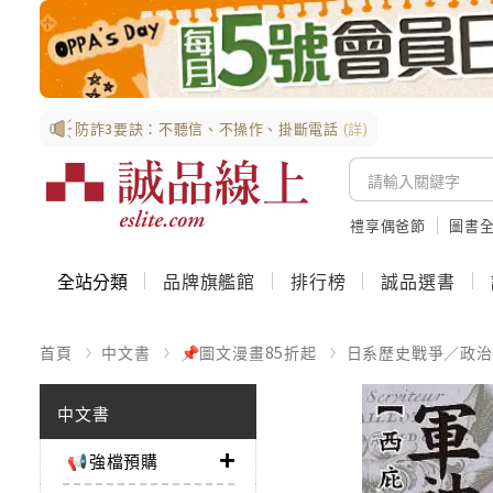
防詐3要訣：不聽信、不操作、掛斷電話
(詳)
禮享偶爸節
圖書全
全站分類
品牌旗艦館
排行榜
誠品選書
首頁
中文書
📌圖文漫畫85折起
日系歷史戰爭／政治
中文書
📢強檔預購