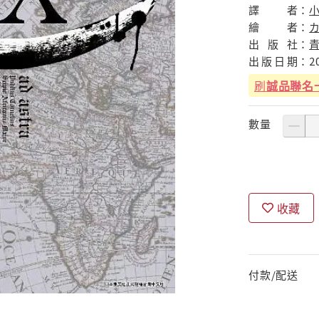
譯
者：
繪
者：
出
版
社：
出
版
日
期：
2
刷
誠品聯名
數量
收藏
付款/配送