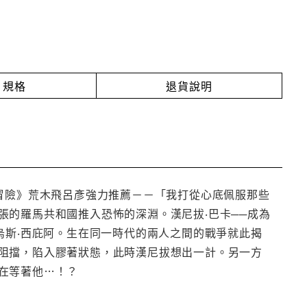
規格
退貨說明
冒險》荒木飛呂彥強力推薦－－「我打從心底佩服那些
的羅馬共和國推入恐怖的深淵。漢尼拔‧巴卡──成為
烏斯‧西庇阿。生在同一時代的兩人之間的戰爭就此揭
阻擋，陷入膠著狀態，此時漢尼拔想出一計。另一方
在等著他…！？