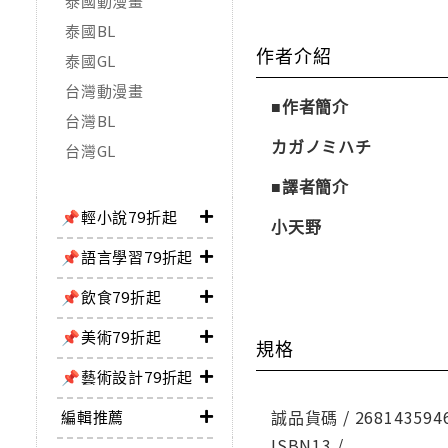
泰國動漫畫
泰國BL
作者介紹
泰國GL
台灣動漫畫
■作者簡介
台灣BL
カガノミハチ
台灣GL
■譯者簡介
📌輕小說79折起
小天野
📌語言學習79折起
📌飲食79折起
📌美術79折起
規格
📌藝術設計79折起
誠品貨碼 / 268143594
編輯推薦
ISBN13 /