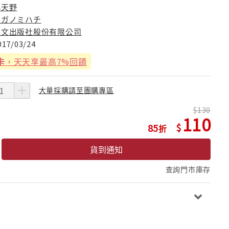
小天野
カガノミハチ
青文出版社股份有限公司
017/03/24
卡
，天天享最高7%回饋
大量採購請至團購專區
130
110
85
貨到通知
查詢門市庫存