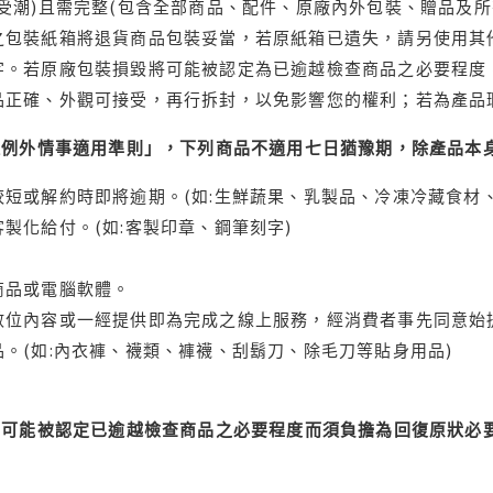
受潮)且需完整(包含全部商品、配件、原廠內外包裝、贈品及所
之包裝紙箱將退貨商品包裝妥當，若原紙箱已遺失，請另使用其
字。若原廠包裝損毀將可能被認定為已逾越檢查商品之必要程度，
品正確、外觀可接受，再行拆封，以免影響您的權利；若為產品
理例外情事適用準則」，下列商品不適用七日猶豫期，除產品本
短或解約時即將逾期。(如:生鮮蔬果、乳製品、冷凍冷藏食材、
製化給付。(如:客製印章、鋼筆刻字)
商品或電腦軟體。
位內容或一經提供即為完成之線上服務，經消費者事先同意始提
。(如:內衣褲、襪類、褲襪、刮鬍刀、除毛刀等貼身用品)
可能被認定已逾越檢查商品之必要程度而須負擔為回復原狀必要