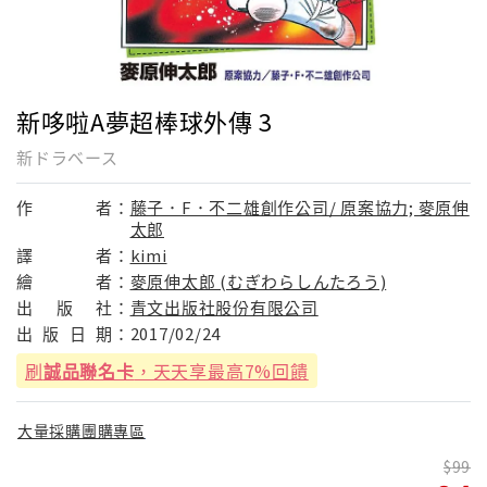
新哆啦A夢超棒球外傳 3
新ドラベース
作
者：
藤子．F．不二雄創作公司/ 原案協力; 麥原伸
太郎
譯
者：
kimi
繪
者：
麥原伸太郎 (むぎわらしんたろう)
出
版
社：
青文出版社股份有限公司
出
版
日
期：
2017/02/24
刷
誠品聯名卡
，天天享最高7%回饋
大量採購團購專區
99