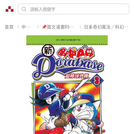
首頁
中文書
📌圖文漫畫85折起
日系奇幻魔法／科幻冒險