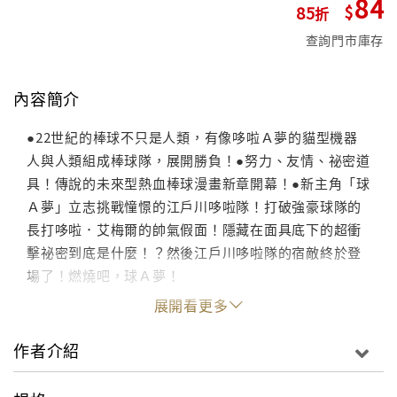
84
85
查詢門市庫存
內容簡介
●22世紀的棒球不只是人類，有像哆啦Ａ夢的貓型機器
人與人類組成棒球隊，展開勝負！●努力、友情、祕密道
具！傳說的未來型熱血棒球漫畫新章開幕！●新主角「球
Ａ夢」立志挑戰憧憬的江戶川哆啦隊！打破強豪球隊的
長打哆啦．艾梅爾的帥氣假面！隱藏在面具底下的超衝
擊祕密到底是什麼！？然後江戶川哆啦隊的宿敵終於登
場了！燃燒吧，球Ａ夢！
展開看更多
作者介紹