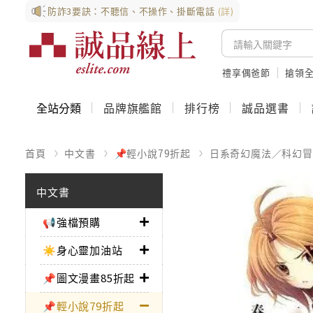
防詐3要訣：不聽信、不操作、掛斷電話
(詳)
禮享偶爸節
搶領全
全站分類
品牌旗艦館
排行榜
誠品選書
首頁
中文書
📌輕小說79折起
日系奇幻魔法／科幻冒
中文書
📢強檔預購
☀️身心靈加油站
📌圖文漫畫85折起
📌輕小說79折起