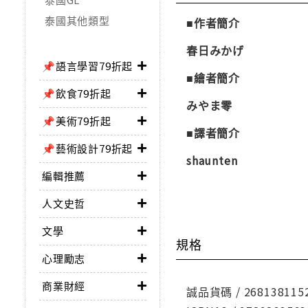
泰國其他類型
■作者簡介
春日みかげ
📌語言學習79折起
■繪者簡介
📌飲食79折起
みやま零
📌美術79折起
■譯者簡介
📌藝術設計79折起
shaunten
編輯推薦
人文史哲
文學
規格
心理勵志
商業財經
誠品貨碼 / 268138115