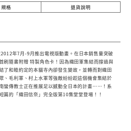
規格
退貨說明
012年7月-9月推出電視版動畫。在日本銷售量突破
首刷隨書附贈 特製角色卡！因為織田軍集結而撐過與
結了和睦約定的本貓寺內卻發生變故，並轉而對織田
眾、毛利軍、村上水軍等強敵紛紛趁這個機會集結於
南蠻傳教士正在推展足以撼動全日本的計畫……！系
短篇的「織田信奈」完全版第10集堂堂登場！！