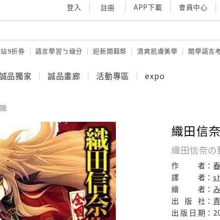
登入
APP下載
會員中心
註冊
站9折券
語言學習ㄅ級分
迎新開鞋祭
清爽肌膚美學
開學語言
誠品獨家
誠品畫廊
活動專區
expo
險
織田信奈的
織田信奈の
作
者：
譯
者：
s
繪
者：
出
版
社：
出
版
日
期：
2