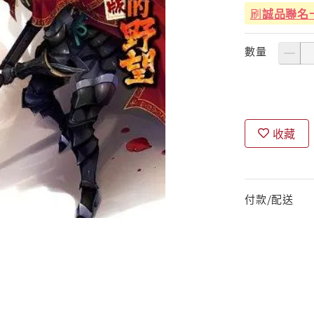
刷
誠品聯名
數量
收藏
付款/配送