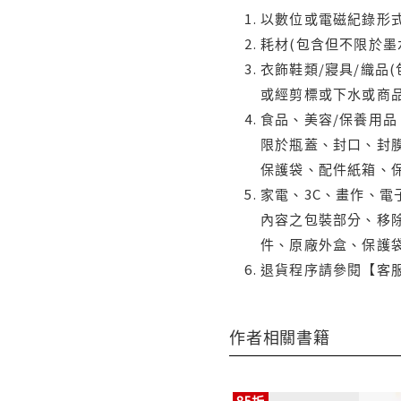
以數位或電磁紀錄形式
耗材(包含但不限於墨
衣飾鞋類/寢具/織品
或經剪標或下水或商
食品、美容/保養用
限於瓶蓋、封口、封膜
保護袋、配件紙箱、
家電、3C、畫作、
內容之包裝部分、移除
件、原廠外盒、保護
退貨程序請參閱【客
作者相關書籍
85折