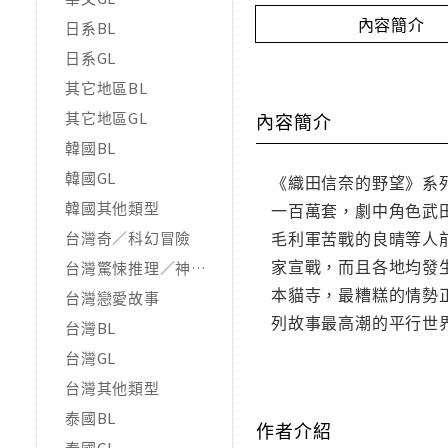
內容簡介
日系BL
日系GL
其它地區BL
其它地區GL
內容簡介
韓國BL
韓國GL
《織田信奈的野望》系列
韓國其他類型
一百萬套，劇中角色武
毛利軍苦戰的良晴等人
台灣奇／科幻冒險
家宣戰，而且各地均發
台灣驚悚推理／神怪靈異
本貓寺，最糟糕的情勢
台灣戀愛故事
列故事最高潮的平行世
台灣BL
台灣GL
台灣其他類型
泰國BL
作者介紹
泰國GL