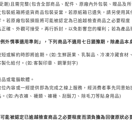
受潮)且需完整(包含全部商品、配件、原廠內外包裝、贈品及所
之包裝紙箱將退貨商品包裝妥當，若原紙箱已遺失，請另使用其
字。若原廠包裝損毀將可能被認定為已逾越檢查商品之必要程度，
品正確、外觀可接受，再行拆封，以免影響您的權利；若為產品
理例外情事適用準則」，下列商品不適用七日猶豫期，除產品本
短或解約時即將逾期。(如:生鮮蔬果、乳製品、冷凍冷藏食材、
製化給付。(如:客製印章、鋼筆刻字)
商品或電腦軟體。
位內容或一經提供即為完成之線上服務，經消費者事先同意始提
。(如:內衣褲、襪類、褲襪、刮鬍刀、除毛刀等貼身用品)
可能被認定已逾越檢查商品之必要程度而須負擔為回復原狀必要