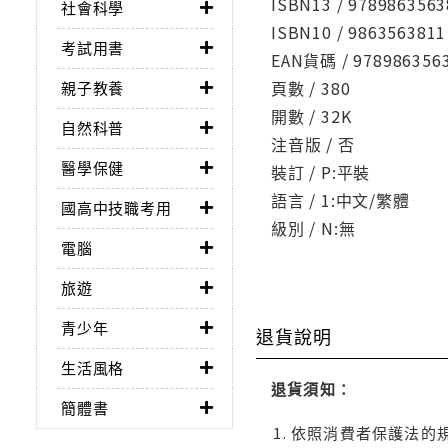
ISBN13 / 9789863563
社會科學
ISBN10 / 9863563811
考試用書
EAN貨碼 / 978986356
頁數 / 380
親子教養
開數 / 32K
自然科普
注音版 / 否
醫學保健
裝訂 / P:平裝
語言 / 1:中文/繁體
國高中技職考用
級別 / N:無
電腦
旅遊
青少年
退貨說明
生活風格
退貨須知：
簡體書
依照消費者保護法的規