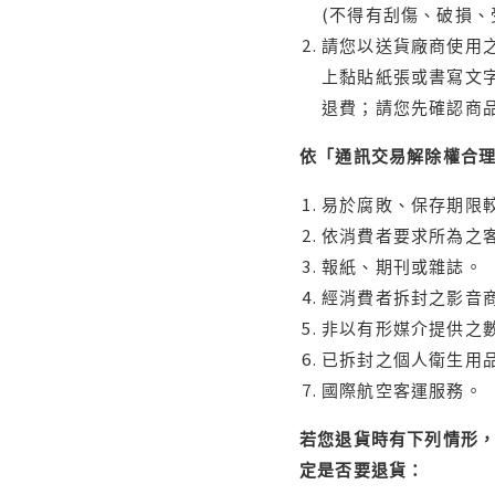
(不得有刮傷、破損、
請您以送貨廠商使用
上黏貼紙張或書寫文
退費；請您先確認商
依「通訊交易解除權合
易於腐敗、保存期限較
依消費者要求所為之客
報紙、期刊或雜誌。
經消費者拆封之影音
非以有形媒介提供之數
已拆封之個人衛生用品
國際航空客運服務。
若您退貨時有下列情形，
定是否要退貨：