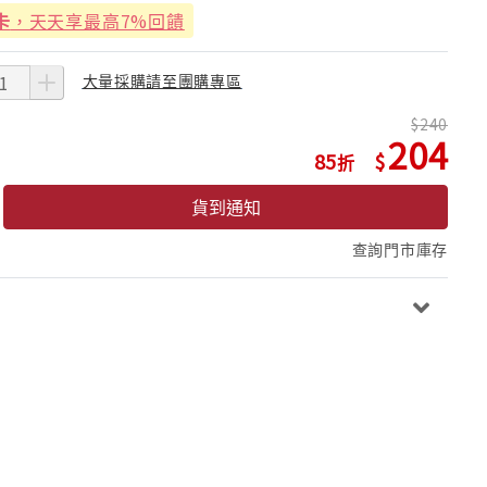
卡
，天天享最高7%回饋
大量採購請至團購專區
240
204
85
貨到通知
查詢門市庫存