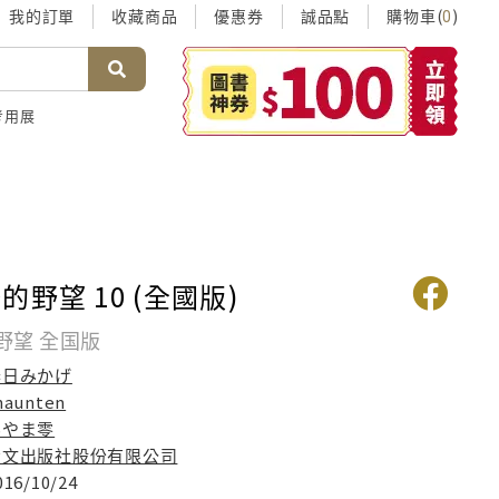
我的訂單
收藏商品
優惠券
誠品點
購物車(
)
0
考用展
野望 10 (全國版)
野望 全国版
春日みかげ
haunten
みやま零
青文出版社股份有限公司
016/10/24