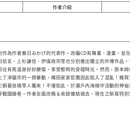
作者介紹
作為作者春日みかげ的代表作，改編CD有聲書、漫畫，並在2
田信玄、上杉謙信、伊達政宗等也分別推出獨立的外傳作品。
前往有馬溫泉好好療傷，享受暫時的安穩時光。然而，原本締
生了淨貓宗的一揆暴動，織田家家臣團因此陷入了混亂！雜賀
正朝著良晴等人襲來！不僅如此，於瀨戶內海暗中活動的神祕
界戰國繪卷，作者全面改稿＆收錄連結過去、現在之新寫特別