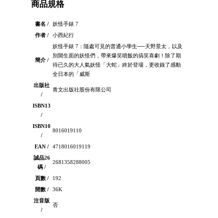
商品規格
書名 /
妖怪手錶 7
作者 /
小西紀行
妖怪手錶 7：隨處可見的普通小學生──天野景太，以及
別開生面的妖怪們，帶來爆笑噴飯的搞笑喜劇！除了期
簡介 /
待已久的大人氣妖怪「大蛇」終於登場，更收錄了感動
全日本的「威斯
出版社
青文出版社股份有限公司
/
ISBN13
/
ISBN10
8016019110
/
EAN /
4718016019119
誠品26
2681358288005
碼 /
頁數 /
192
開數 /
36K
注音版
否
/