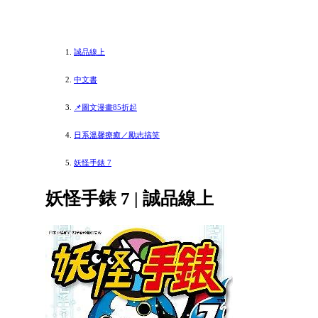
誠品線上
中文書
📌圖文漫畫85折起
日系溫馨療癒／勵志搞笑
妖怪手錶 7
妖怪手錶 7 | 誠品線上