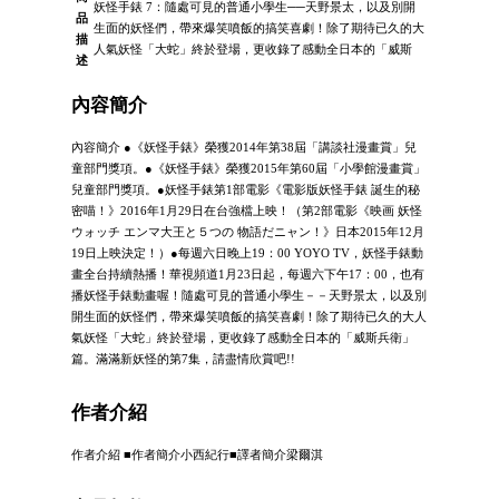
妖怪手錶 7：隨處可見的普通小學生──天野景太，以及別開
品
生面的妖怪們，帶來爆笑噴飯的搞笑喜劇！除了期待已久的大
描
人氣妖怪「大蛇」終於登場，更收錄了感動全日本的「威斯
述
內容簡介
內容簡介 ●《妖怪手錶》榮獲2014年第38屆「講談社漫畫賞」兒
童部門獎項。●《妖怪手錶》榮獲2015年第60屆「小學館漫畫賞」
兒童部門獎項。●妖怪手錶第1部電影《電影版妖怪手錶 誕生的秘
密喵！》2016年1月29日在台強檔上映！（第2部電影《映画 妖怪
ウォッチ エンマ大王と５つの 物語だニャン！》日本2015年12月
19日上映決定！）●每週六日晚上19：00 YOYO TV，妖怪手錶動
畫全台持續熱播！華視頻道1月23日起，每週六下午17：00，也有
播妖怪手錶動畫喔！隨處可見的普通小學生－－天野景太，以及別
開生面的妖怪們，帶來爆笑噴飯的搞笑喜劇！除了期待已久的大人
氣妖怪「大蛇」終於登場，更收錄了感動全日本的「威斯兵衛」
篇。滿滿新妖怪的第7集，請盡情欣賞吧!!
作者介紹
作者介紹 ■作者簡介小西紀行■譯者簡介梁爾淇