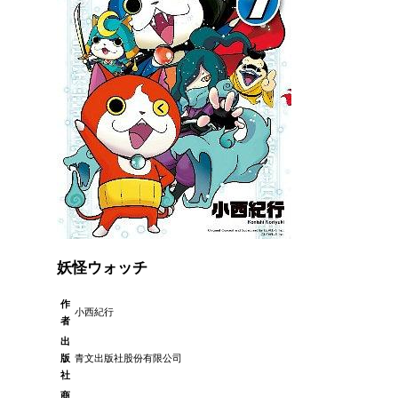
妖怪ウォッチ
作
小西紀行
者
出
版
青文出版社股份有限公司
社
商