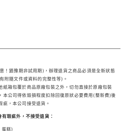
注意！猶豫期非試用期)，辦理退貨之商品必須是全新狀態
有附隨文件或資料的完整性等)。
他紙箱包覆於商品原廠包裝之外，切勿直接於原廠包裝
本公司得依毀損程度扣除回復原狀必要費用(整新費)後
瑕疵，本公司接受退貨。
身有瑕疵外，不接受退貨：
蛋糕)