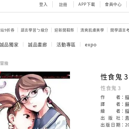
登入
APP下載
會員中心
註冊
站9折券
語言學習ㄅ級分
迎新開鞋祭
清爽肌膚美學
開學語言
誠品獨家
誠品畫廊
活動專區
expo
冒險
性食鬼 3
性食鬼 3
作
者：
譯
者：
繪
者：
出
版
社：
出
版
日
期：
2