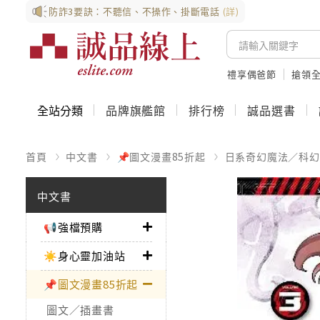
防詐3要訣：不聽信、不操作、掛斷電話
(詳)
禮享偶爸節
搶領全
全站分類
品牌旗艦館
排行榜
誠品選書
首頁
中文書
📌圖文漫畫85折起
日系奇幻魔法／科幻
中文書
📢強檔預購
☀️身心靈加油站
📌圖文漫畫85折起
圖文／插畫書