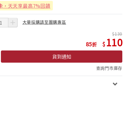
卡
，天天享最高7%回饋
大量採購請至團購專區
130
110
85
貨到通知
查詢門市庫存