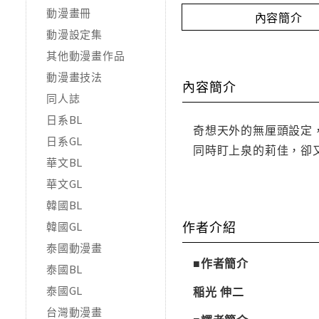
動漫畫冊
內容簡介
動漫設定集
其他動漫畫作品
動漫畫技法
內容簡介
同人誌
日系BL
奇想天外的無厘頭設定
日系GL
同時盯上泉的莉佳，卻又
華文BL
華文GL
韓國BL
作者介紹
韓國GL
泰國動漫畫
■作者簡介
泰國BL
泰國GL
稲光 伸二
台灣動漫畫