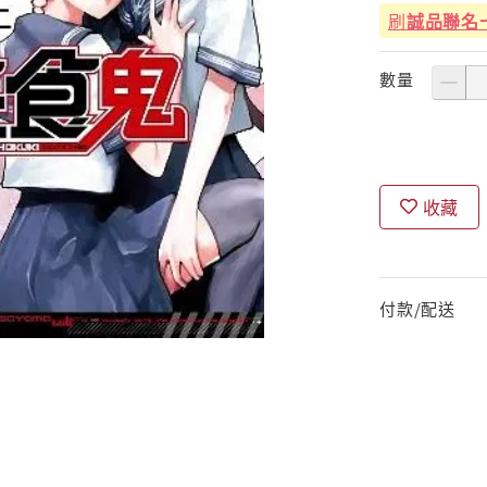
刷
誠品聯名
數量
收藏
付款/配送