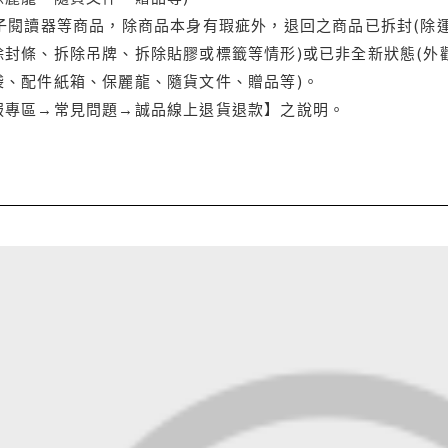
電子閱讀器等商品，除商品本身有瑕疵外，退回之商品已拆封(除
封條、拆除吊牌、拆除貼膠或標籤等情形)或已非全新狀態(外
袋、配件紙箱、保麗龍、隨貨文件、贈品等)。
服專區→常見問題→誠品線上退貨退款】之說明。