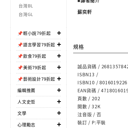
■譯者簡介
台灣BL
蘇奕軒
台灣GL
📌輕小說79折起
📌語言學習79折起
規格
📌飲食79折起
誠品貨碼 / 268135784
📌美術79折起
ISBN13 /
📌藝術設計79折起
ISBN10 / 8016019226
EAN貨碼 / 471801601
編輯推薦
頁數 / 202
人文史哲
開數 / 32K
文學
注音版 / 否
裝訂 / P:平裝
心理勵志