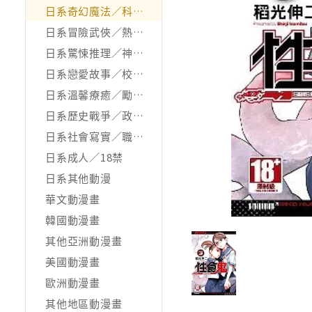
日系奇幻魔法／科幻冒險
日系冒險武俠／熱血運動
日系驚悚推理／神怪靈異
日系戀愛故事／校園青春
日系溫馨療癒／勵志搞笑
日系歷史戰爭／政治宗教
日系社會寫實／職場職人
日系成人／18禁
日系其他動漫
華文動漫畫
韓國動漫畫
其他亞洲動漫畫
美國動漫畫
歐洲動漫畫
其他地區動漫畫