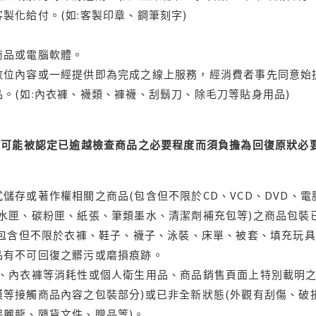
製化給付。(如:客製印章、鋼筆刻字)
商品或電腦軟體。
位內容或一經提供即為完成之線上服務，經消費者事先同意始提
。(如:內衣褲、襪類、褲襪、刮鬍刀、除毛刀等貼身用品)
可能被認定已逾越檢查商品之必要程度而須負擔為回復原狀必要
儲存或著作權相關之商品(包含但不限於CD、VCD、DVD、電
水匣、碳粉匣、紙張、筆類墨水、清潔劑補充包等)之商品包裝已
(包含但不限於衣褲、鞋子、襪子、泳裝、床單、被套、填充玩具
品有不可回復之髒污或磨損痕跡。
品、內衣褲等消耗性或個人衛生用品、商品銷售頁面上特別載明之
等接觸商品內容之包裝部分)或已非全新狀態(外觀有刮傷、破
保麗龍、隨貨文件、贈品等)。