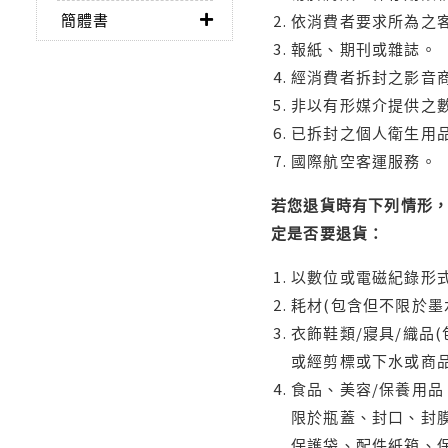
簡體書
依消費者要求所為之客
報紙、期刊或雜誌。
經消費者拆封之影音
非以有形媒介提供之數
已拆封之個人衛生用品
國際航空客運服務。
若您退貨時有下列情形，
定是否要退貨：
以數位或電磁紀錄形式
耗材(包含但不限於墨
衣飾鞋類/寢具/織品
或經剪標或下水或商
食品、美容/保養用
限於瓶蓋、封口、封膜
保護袋、配件紙箱、