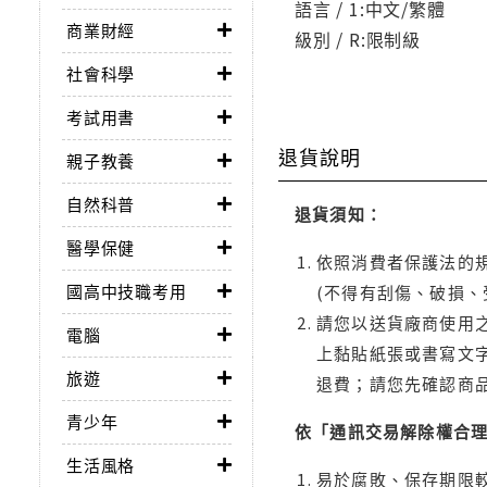
語言 / 1:中文/繁體
商業財經
級別 / R:限制級
社會科學
考試用書
退貨說明
親子教養
自然科普
退貨須知：
醫學保健
依照消費者保護法的規
國高中技職考用
(不得有刮傷、破損、
請您以送貨廠商使用
電腦
上黏貼紙張或書寫文
旅遊
退費；請您先確認商
青少年
依「通訊交易解除權合
生活風格
易於腐敗、保存期限較