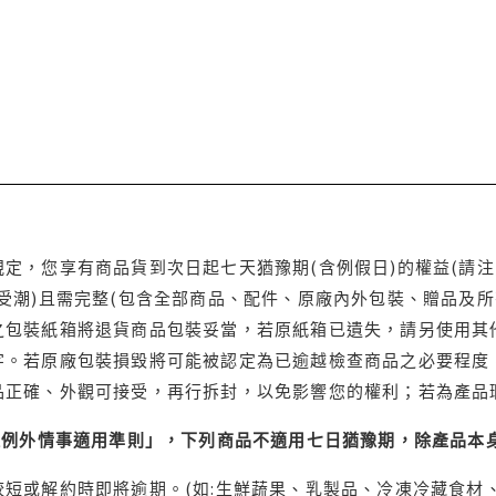
定，您享有商品貨到次日起七天猶豫期(含例假日)的權益(請
受潮)且需完整(包含全部商品、配件、原廠內外包裝、贈品及所
之包裝紙箱將退貨商品包裝妥當，若原紙箱已遺失，請另使用其
字。若原廠包裝損毀將可能被認定為已逾越檢查商品之必要程度，
品正確、外觀可接受，再行拆封，以免影響您的權利；若為產品
理例外情事適用準則」，下列商品不適用七日猶豫期，除產品本
短或解約時即將逾期。(如:生鮮蔬果、乳製品、冷凍冷藏食材、