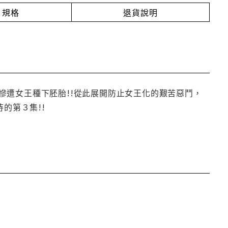
規格
退貨說明
慘遭女王種下胚胎!!從此展開防止女王化的艱苦惡鬥，
的第３集!!