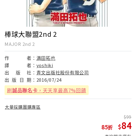
棒球大聯盟2nd 2
MAJOR 2nd 2
作
者：
満田拓也
譯
者：
yoshiki
出
版
社：
青文出版社股份有限公司
出
版
日
期：
2016/07/24
刷
誠品聯名卡
，天天享最高7%回饋
大量採購團購專區
99
84
85