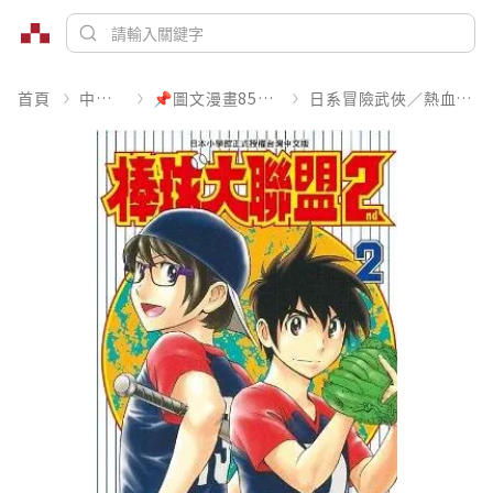
首頁
中文書
📌圖文漫畫85折起
日系冒險武俠／熱血運動