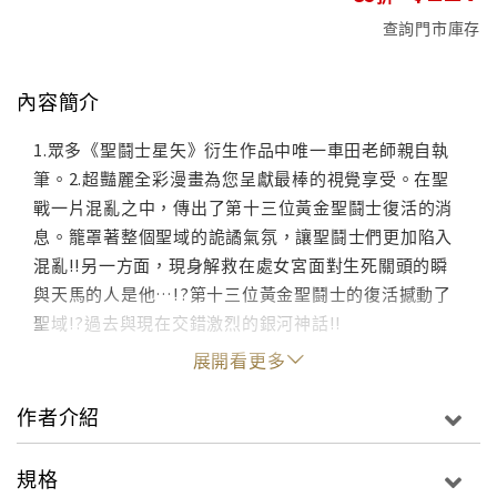
查詢門市庫存
內容簡介
1.眾多《聖鬪士星矢》衍生作品中唯一車田老師親自執
筆。2.超豔麗全彩漫畫為您呈獻最棒的視覺享受。在聖
戰一片混亂之中，傳出了第十三位黃金聖鬪士復活的消
息。籠罩著整個聖域的詭譎氣氛，讓聖鬪士們更加陷入
混亂!!另一方面，現身解救在處女宮面對生死關頭的瞬
與天馬的人是他…!?第十三位黃金聖鬪士的復活撼動了
聖域!?過去與現在交錯激烈的銀河神話!!
展開看更多
作者介紹
規格