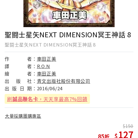
聖闘士星矢NEXT DIMENSION冥王神話 8
聖鬪士星矢NEXT DIMENSION冥王神話 8
作
者：
車田正美
譯
者：
R.O.N
繪
者：
車田正美
出
版
社：
青文出版社股份有限公司
出
版
日
期：
2016/06/24
刷
誠品聯名卡
，天天享最高7%回饋
大量採購團購專區
150
127
85