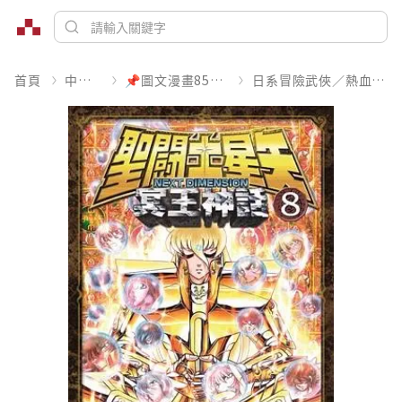
首頁
中文書
📌圖文漫畫85折起
日系冒險武俠／熱血運動