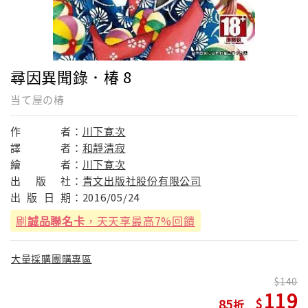
尋因異聞錄．椿 8
当て屋の椿
作
者：
川下寛次
譯
者：
和靜清寂
繪
者：
川下寛次
出
版
社：
青文出版社股份有限公司
出
版
日
期：
2016/05/24
刷
誠品聯名卡
，天天享最高7%回饋
大量採購團購專區
140
119
85