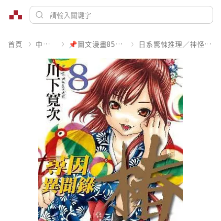
首頁
中文書
📌圖文漫畫85折起
日系驚悚推理／神怪靈異