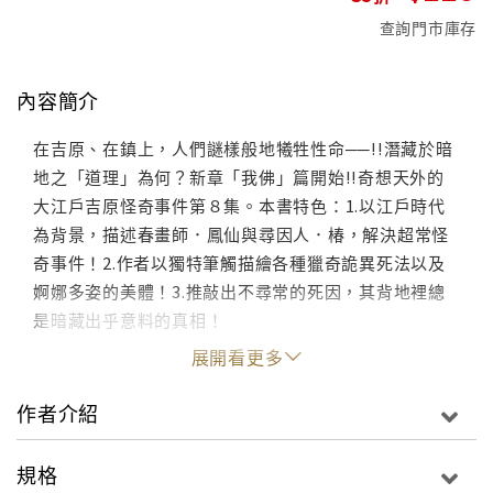
查詢門市庫存
內容簡介
在吉原、在鎮上，人們謎樣般地犧牲性命──!!潛藏於暗
地之「道理」為何？新章「我佛」篇開始!!奇想天外的
大江戶吉原怪奇事件第８集。本書特色：1.以江戶時代
為背景，描述春畫師．鳳仙與尋因人．椿，解決超常怪
奇事件！2.作者以獨特筆觸描繪各種獵奇詭異死法以及
婀娜多姿的美體！3.推敲出不尋常的死因，其背地裡總
是暗藏出乎意料的真相！
展開看更多
作者介紹
規格