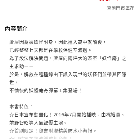
查詢門市庫存
內容簡介
蘆屋因為被妖怪附身，因此進入高中就讀後，
已經整整七天都是在學校保健室渡過。
為了設法解決問題，蘆屋向兩坪大的茶室「妖怪庵」之
主求助－－
於是，解救在種種緣由下誤入現世的妖怪們並帶其回隱
世，
不愉快的妖怪庵奇譚第１集登場！
本書特色：
☆日本宣布動畫化！2016年7月開始播映。由梶裕貴、
前野智昭等人氣聲優主演。
☆首刷限定！隨書附贈精美防水小海報。
☆同時宣布將改編成舞台劇！