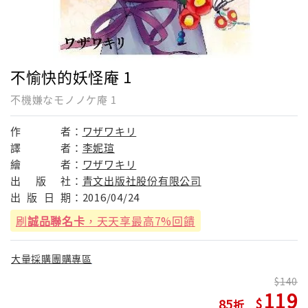
不愉快的妖怪庵 1
不機嫌なモノノケ庵 1
作
者：
ワザワキリ
譯
者：
李妮瑄
繪
者：
ワザワキリ
出
版
社：
青文出版社股份有限公司
出
版
日
期：
2016/04/24
刷
誠品聯名卡
，天天享最高7%回饋
大量採購團購專區
140
119
85