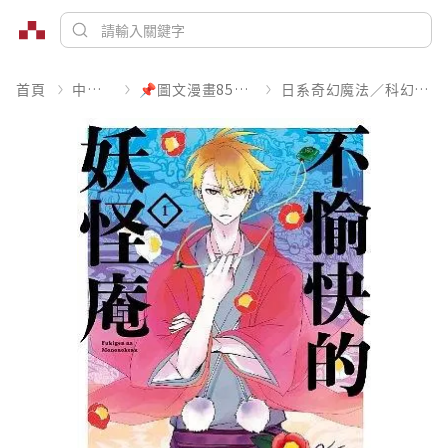
首頁
中文書
📌圖文漫畫85折起
日系奇幻魔法／科幻冒險