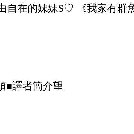
自在的妹妹S♡ 《我家有群魚
頭■譯者簡介望