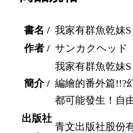
書名 /
我家有群魚乾妹S 
作者 /
サンカクヘッド
我家有群魚乾妹S
簡介 /
編繪的番外篇!!
都可能發生！自
出版社
青文出版社股份