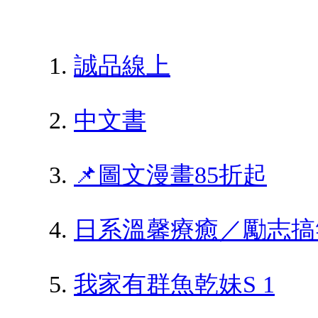
誠品線上
中文書
📌圖文漫畫85折起
日系溫馨療癒／勵志搞
我家有群魚乾妹S 1