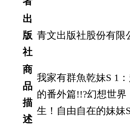
者
出
版
青文出版社股份有限
社
商
我家有群魚乾妹S 
品
的番外篇!!?幻想世
描
生！自由自在的妹妹
述