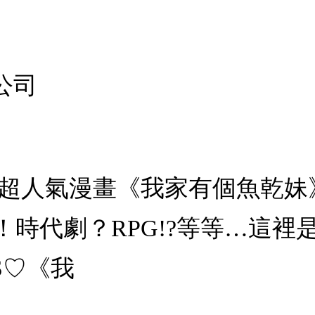
公司
1：超人氣漫畫《我家有個魚乾
界！時代劇？RPG!?等等…這
S♡《我