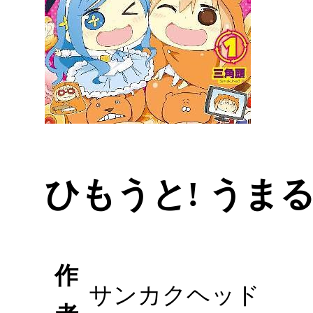
ひもうと! うま
作
サンカクヘッド