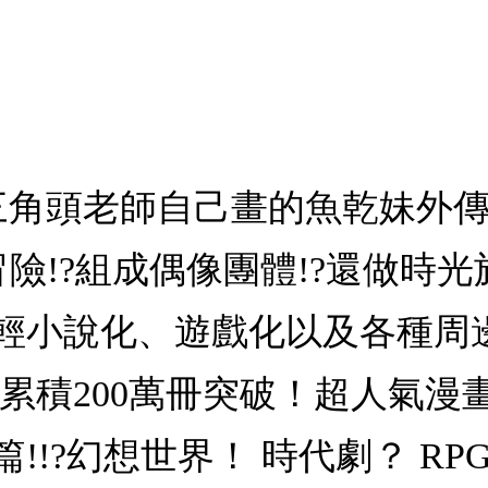
三角頭老師自己畫的魚乾妹外傳
險!?組成偶像團體!?還做時光
化、輕小說化、遊戲化以及各種
累積200萬冊突破！超人氣漫
!?幻想世界！ 時代劇？ RP