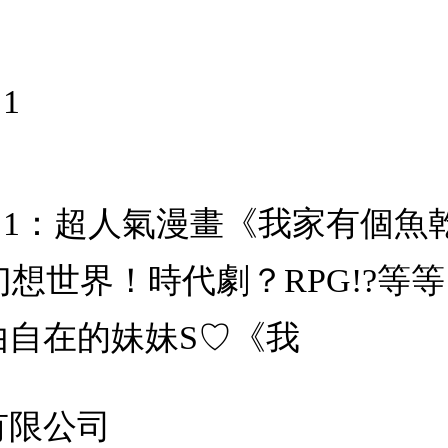
1
 1：超人氣漫畫《我家有個魚
?幻想世界！時代劇？RPG!?
由自在的妹妹S♡《我
有限公司