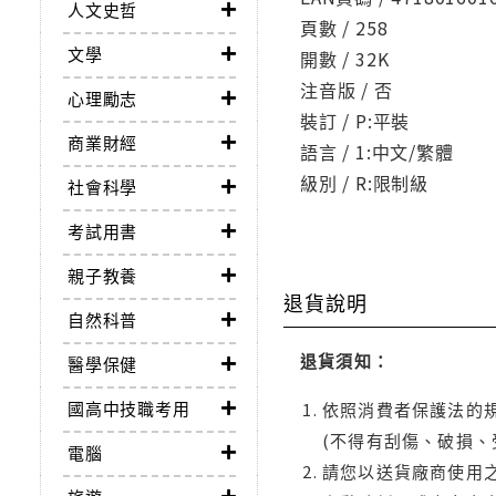
人文史哲
頁數 / 258
文學
開數 / 32K
注音版 / 否
心理勵志
裝訂 / P:平裝
商業財經
語言 / 1:中文/繁體
級別 / R:限制級
社會科學
考試用書
親子教養
退貨說明
自然科普
退貨須知：
醫學保健
國高中技職考用
依照消費者保護法的規
(不得有刮傷、破損、
電腦
請您以送貨廠商使用