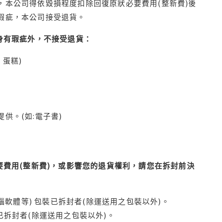
本公司得依毀損程度扣除回復原狀必要費用(整新費)後
瑕疵，本公司接受退貨。
身有瑕疵外，不接受退貨：
蛋糕)
供。(如:電子書)
費用(整新費)，或影響您的退貨權利，請您在拆封前決
腦軟體等) 包裝已拆封者(除運送用之包裝以外)。
拆封者(除運送用之包裝以外)。