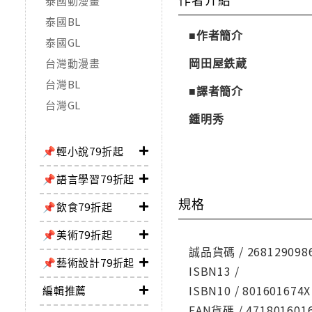
泰國動漫畫
泰國BL
■作者簡介
泰國GL
岡田屋鉄蔵
台灣動漫畫
台灣BL
■譯者簡介
台灣GL
鍾明秀
📌輕小說79折起
📌語言學習79折起
規格
📌飲食79折起
📌美術79折起
誠品貨碼 / 268129098
📌藝術設計79折起
ISBN13 /
ISBN10 / 801601674X
編輯推薦
EAN貨碼 / 471801601