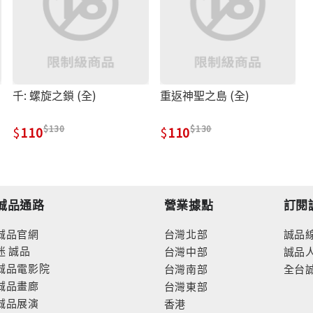
千: 螺旋之鎖 (全)
重返神聖之島 (全)
130
130
110
110
誠品通路
營業據點
訂閱
誠品官網
台灣北部
誠品
迷
誠品
台灣中部
誠品
誠品電影院
台灣南部
全台
誠品畫廊
台灣東部
誠品展演
香港