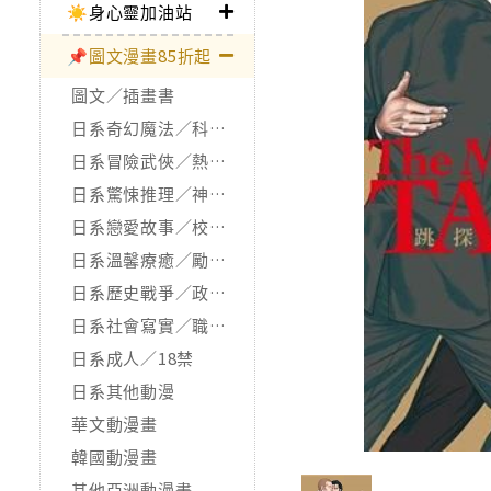
☀️身心靈加油站
📌圖文漫畫85折起
圖文／插畫書
日系奇幻魔法／科幻冒險
日系冒險武俠／熱血運動
日系驚悚推理／神怪靈異
日系戀愛故事／校園青春
日系溫馨療癒／勵志搞笑
日系歷史戰爭／政治宗教
日系社會寫實／職場職人
日系成人／18禁
日系其他動漫
華文動漫畫
韓國動漫畫
其他亞洲動漫畫