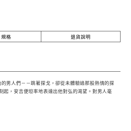
規格
退貨說明
！舞動的男人們－－跳著探戈，卻從未體驗過那股熱情的探
刻起，安吉便坦率地表達出他對弘的渴望。對男人毫