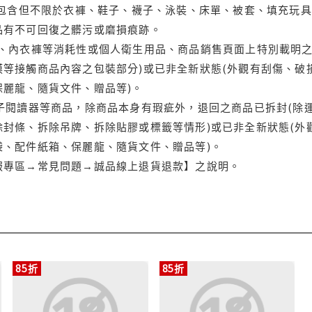
(包含但不限於衣褲、鞋子、襪子、泳裝、床單、被套、填充玩具
品有不可回復之髒污或磨損痕跡。
品、內衣褲等消耗性或個人衛生用品、商品銷售頁面上特別載明之
等接觸商品內容之包裝部分)或已非全新狀態(外觀有刮傷、破
保麗龍、隨貨文件、贈品等)。
電子閱讀器等商品，除商品本身有瑕疵外，退回之商品已拆封(除
封條、拆除吊牌、拆除貼膠或標籤等情形)或已非全新狀態(外
袋、配件紙箱、保麗龍、隨貨文件、贈品等)。
服專區→常見問題→誠品線上退貨退款】之說明。
85折
85折