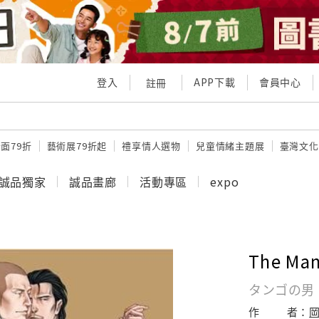
登入
APP下載
會員中心
註冊
面79折
藝術展79折起
禮享情人選物
兒童情緒主題展
臺灣文化
誠品獨家
誠品畫廊
活動專區
expo
The Ma
タンゴの男
作
者：