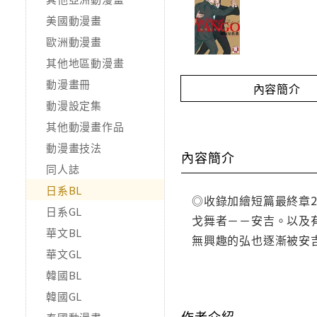
美國動漫畫
歐洲動漫畫
其他地區動漫畫
動漫畫冊
內容簡介
動漫設定集
其他動漫畫作品
動漫畫技法
內容簡介
同人誌
日系BL
◎收錄加繪短篇最終章2
日系GL
戈舞者－－安吉。以及
華文BL
無興趣的弘也逐漸被安
華文GL
韓國BL
韓國GL
作者介紹