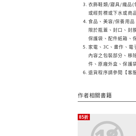
衣飾鞋類/寢具/織品
或經剪標或下水或商
食品、美容/保養用
限於瓶蓋、封口、封膜
保護袋、配件紙箱、
家電、3C、畫作、
內容之包裝部分、移除
件、原廠外盒、保護
退貨程序請參閱【客
作者相關書籍
85折