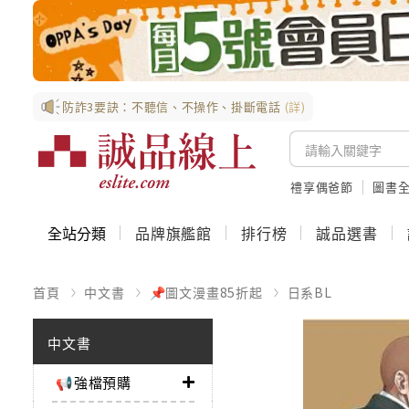
防詐3要訣：不聽信、不操作、掛斷電話
(詳)
禮享偶爸節
圖書全
全站分類
品牌旗艦館
排行榜
誠品選書
首頁
中文書
📌圖文漫畫85折起
日系BL
中文書
📢強檔預購