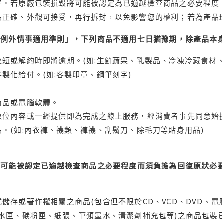
字。若原廠包裝損毀將可能被認定為已逾越檢查商品之必要程度，
品正確、外觀可接受，再行拆封，以免影響您的權利；若為產品
理例外情事適用準則」，下列商品不適用七日猶豫期，除產品本
短或解約時即將逾期。(如:生鮮蔬果、乳製品、冷凍冷藏食材、
製化給付。(如:客製印章、鋼筆刻字)
商品或電腦軟體。
位內容或一經提供即為完成之線上服務，經消費者事先同意始提
。(如:內衣褲、襪類、褲襪、刮鬍刀、除毛刀等貼身用品)
可能被認定已逾越檢查商品之必要程度而須負擔為回復原狀必要
儲存或著作權相關之商品(包含但不限於CD、VCD、DVD、電
水匣、碳粉匣、紙張、筆類墨水、清潔劑補充包等)之商品包裝已