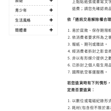
旅遊
上黏貼紙張或書寫文
退費；請您先確認商
青少年
依「通訊交易解除權合
生活風格
簡體書
易於腐敗、保存期限較
依消費者要求所為之客
報紙、期刊或雜誌。
經消費者拆封之影音
非以有形媒介提供之數
已拆封之個人衛生用品
國際航空客運服務。
若您退貨時有下列情形，
定是否要退貨：
以數位或電磁紀錄形式
耗材(包含但不限於墨