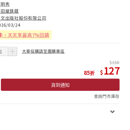
鍾明秀
岡田屋鉄蔵
青文出版社股份有限公司
016/03/24
卡
，天天享最高7%回饋
大量採購請至團購專區
150
127
85
貨到通知
查詢門市庫存