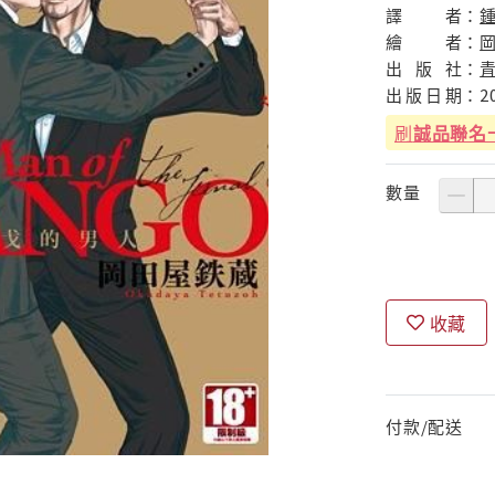
譯
者：
繪
者：
出
版
社：
出
版
日
期：
2
刷
誠品聯名
數量
收藏
付款/配送