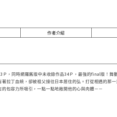
作者介紹
3Ｐ，同時網羅舊版中未收錄作品34Ｐ，最強的final版
有著拉丁血統，卻被祖父接往日本居住的弘。打從相遇的那一
吉的包容力所吸引，一點一點地敞開他的心與肉體－－