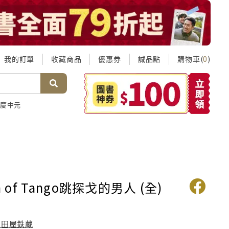
我的訂單
收藏商品
優惠券
誠品點
購物車(
)
0
慶中元
n of Tango跳探戈的男人 (全)
岡田屋鉄蔵