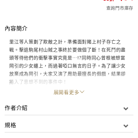
查詢門市庫存
內容簡介
里江等人策劃了欺敵之計，準備面對賭上村子存亡之
戰。擊退駒尾村山賊之事終於要做個了斷！在死鬥的盡
頭等待他們的衝擊事實究竟是…!?同時同心曾根被想當
岡引的少女纏上，而過著啞口無言的日子。為了讓少女
放棄成為岡引，大家又演了周助最擅長的假戲，結果卻
捲入了意想不到的事件中！
展開看更多
作者介紹
規格