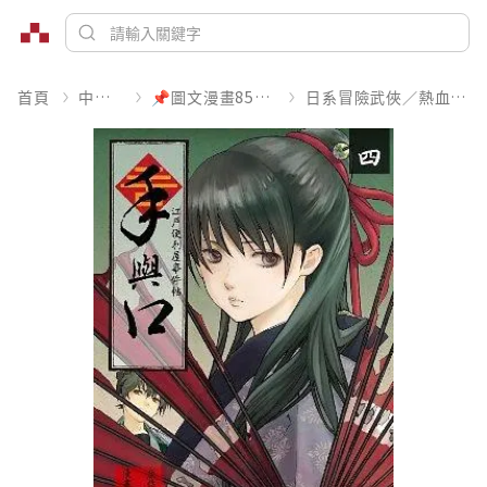
首頁
中文書
📌圖文漫畫85折起
日系冒險武俠／熱血運動