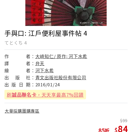
手與口: 江戶便利屋事件帖 4
てとくち 4
作
者：
大崎知仁/ 原作; 河下水希
譯
者：
弁天
繪
者：
河下水希
出
版
社：
青文出版社股份有限公司
出
版
日
期：
2016/01/24
刷
誠品聯名卡
，天天享最高7%回饋
大量採購團購專區
99
84
85