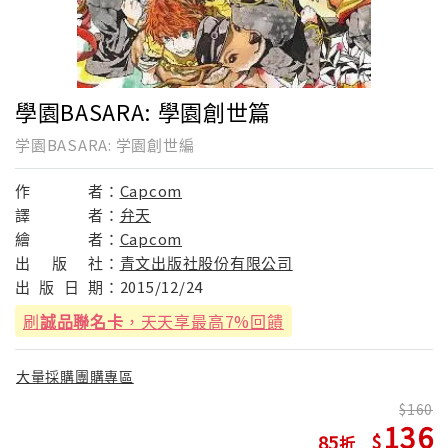
學園BASARA: 學園創世篇
学園BASARA: 学園創世編
作
者：
Capcom
譯
者：
弁天
繪
者：
Capcom
出
版
社：
青文出版社股份有限公司
出
版
日
期：
2015/12/24
刷
誠品聯名卡
，天天享最高7%回饋
大量採購團購專區
160
136
85