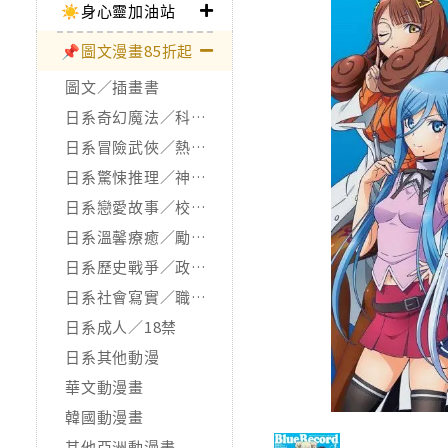
☀️身心靈加油站
📌圖文漫畫85折起
圖文／插畫書
日系奇幻魔法／科幻冒險
日系冒險武俠／熱血運動
日系驚悚推理／神怪靈異
日系戀愛故事／校園青春
日系溫馨療癒／勵志搞笑
日系歷史戰爭／政治宗教
日系社會寫實／職場職人
日系成人／18禁
日系其他動漫
華文動漫畫
韓國動漫畫
其他亞洲動漫畫