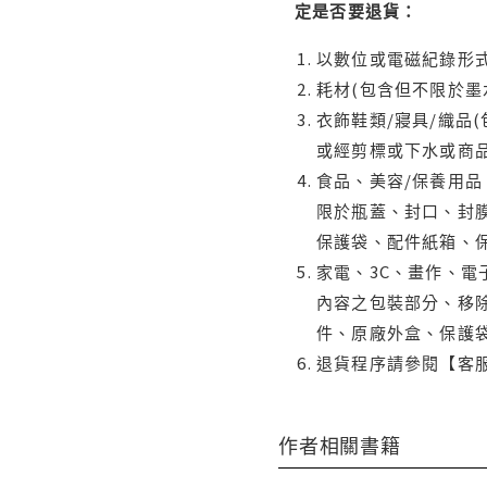
定是否要退貨：
以數位或電磁紀錄形式
耗材(包含但不限於墨
衣飾鞋類/寢具/織品
或經剪標或下水或商
食品、美容/保養用
限於瓶蓋、封口、封膜
保護袋、配件紙箱、
家電、3C、畫作、
內容之包裝部分、移除
件、原廠外盒、保護
退貨程序請參閱【客
作者相關書籍