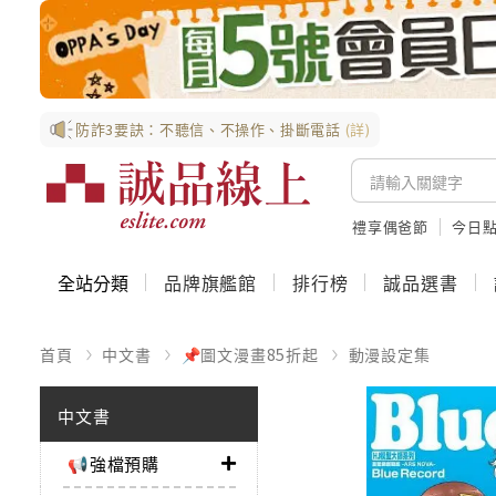
防詐3要訣：不聽信、不操作、掛斷電話
(詳)
禮享偶爸節
今日
全站分類
品牌旗艦館
排行榜
誠品選書
首頁
中文書
📌圖文漫畫85折起
動漫設定集
中文書
📢強檔預購