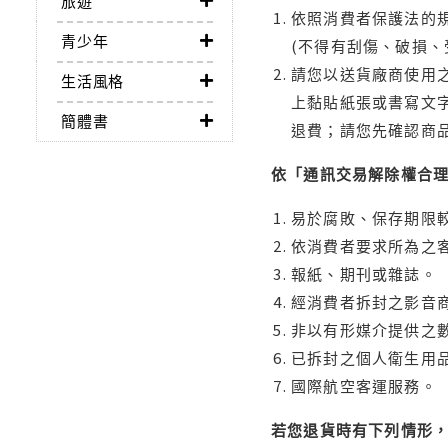
旅遊
依照消費者保護法的規
青少年
(不得有刮傷、破損、
請您以送貨廠商使用
生活風格
上黏貼紙張或書寫文
簡體書
退費；請您先確認商
依「通訊交易解除權合
易於腐敗、保存期限較
依消費者要求所為之客
報紙、期刊或雜誌。
經消費者拆封之影音
非以有形媒介提供之數
已拆封之個人衛生用品
國際航空客運服務。
若您退貨時有下列情形，