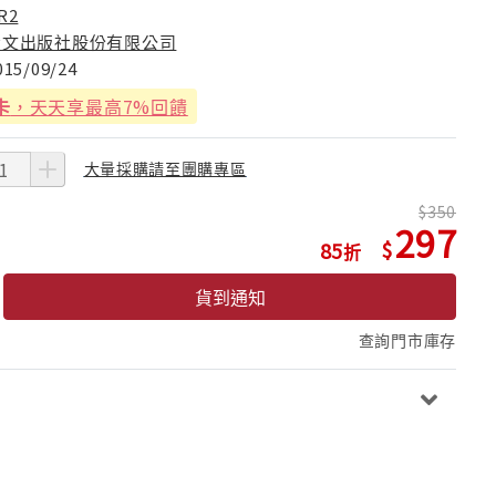
R2
青文出版社股份有限公司
015/09/24
卡
，天天享最高7%回饋
大量採購請至團購專區
350
297
85
貨到通知
查詢門市庫存