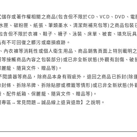
儲存或著作權相關之商品(包含但不限於CD、VCD、DVD、電
水匣、碳粉匣、紙張、筆類墨水、清潔劑補充包等)之商品包裝已
(包含但不限於衣褲、鞋子、襪子、泳裝、床單、被套、填充玩具
品有不可回復之髒污或磨損痕跡。
品、內衣褲等消耗性或個人衛生用品、商品銷售頁面上特別載明之
等接觸商品內容之包裝部分)或已非全新狀態(外觀有刮傷、破
保麗龍、隨貨文件、贈品等)。
電子閱讀器等商品，除商品本身有瑕疵外，退回之商品已拆封(除
封條、拆除吊牌、拆除貼膠或標籤等情形)或已非全新狀態(外
袋、配件紙箱、保麗龍、隨貨文件、贈品等)。
服專區→常見問題→誠品線上退貨退款】之說明。