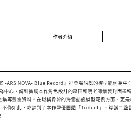
作者介紹
-ARS NOVA- Blue Record』裡登場船艦的模型範例
Record』為中心，請到擔綱本作角色設計的森田和明老師繪製封
全集等豐富資料。在堪稱骨幹的海霧船艦模型範例方面，更是
僅如此，亦請到了本作聲優團體「Trident」、岸誠二監督、原
!