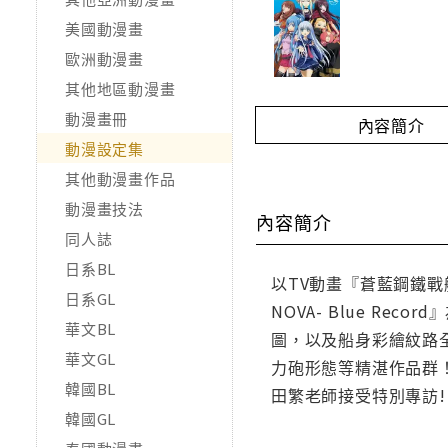
美國動漫畫
歐洲動漫畫
其他地區動漫畫
動漫畫冊
內容簡介
動漫設定集
其他動漫畫作品
動漫畫技法
內容簡介
同人誌
日系BL
以TV動畫『蒼藍鋼鐵戰艦 
日系GL
NOVA- Blue 
華文BL
圖，以及船身彩繪紋路
華文GL
力砲形態等精湛作品群！不
韓國BL
田繁老師接受特別專訪!
韓國GL