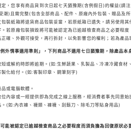
定，您享有商品貨到次日起七天猶豫期(含例假日)的權益(請
受潮)且需完整(包含全部商品、配件、原廠內外包裝、贈品及所
之包裝紙箱將退貨商品包裝妥當，若原紙箱已遺失，請另使用其
字。若原廠包裝損毀將可能被認定為已逾越檢查商品之必要程度，
品正確、外觀可接受，再行拆封，以免影響您的權利；若為產品
理例外情事適用準則」，下列商品不適用七日猶豫期，除產品本
短或解約時即將逾期。(如:生鮮蔬果、乳製品、冷凍冷藏食材、
製化給付。(如:客製印章、鋼筆刻字)
商品或電腦軟體。
位內容或一經提供即為完成之線上服務，經消費者事先同意始提
。(如:內衣褲、襪類、褲襪、刮鬍刀、除毛刀等貼身用品)
可能被認定已逾越檢查商品之必要程度而須負擔為回復原狀必要