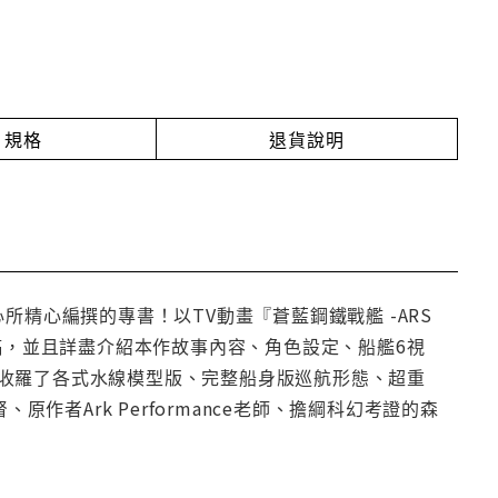
規格
退貨說明
為中心所精心編撰的專書！以TV動畫『蒼藍鋼鐵戰艦 -ARS
面畫稿，並且詳盡介紹本作故事內容、角色設定、船艦6視
收羅了各式水線模型版、完整船身版巡航形態、超重
作者Ark Performance老師、擔綱科幻考證的森