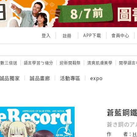
登入
APP下載
會員中心
註冊
點數三倍送
語言學習ㄅ級分
迎新開鞋祭
清爽肌膚美學
開學語言
誠品獨家
誠品畫廊
活動專區
expo
蒼藍鋼鐵戰艦
蒼き鋼のアル
作
者：
H