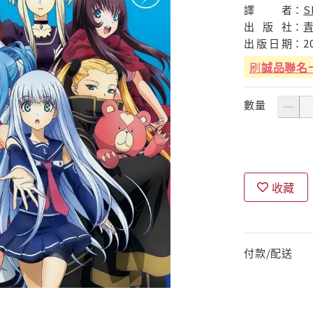
譯
者：
S
出
版
社：
出
版
日
期：
2
刷
誠品聯名
數量
收藏
付款/配送