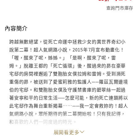
查詢門市庫存
內容簡介
跨越無數絕望，從死亡命運中拯救少女的異世界奇幻小
說第二幕！超人氣網路小說，2015年7月宣布動畫化！
「喔，醒來了呢，姊姊。」「是啊，醒來了呢，雷
姆。」脫離王都的「死亡循環」後，醒過來的昴在豪華
宅邸的房間裡邂逅了雙胞胎女僕拉姆和雷姆。受到瀕死
重傷的昴，被送到了愛蜜莉雅的監護人──羅茲瓦爾邊境
伯的宅邸。和雙胞胎女僕及守護禁書庫的碧翠絲一起過
著安寧和平的日常生活──怎麼可能，新的死亡連鎖將以
此宅邸作為舞台重新揭幕……──我一定會救妳的！超人
氣網路小說，眾所期待的第二幕開始啦！只有我記得，
和喜歡的人們一同度過的時光。
展開看更多