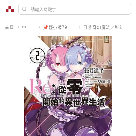
首頁
中文書
📌輕小說79折起
日系奇幻魔法／科幻冒險