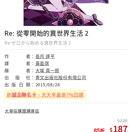
Re: 從零開始的異世界生活 2
Re:ゼロから始める異世界生活 2
作
者：
長月 達平
譯
者：
黃盈琪
繪
者：
大塚 真一郎
出
版
社：
青文出版社股份有限公司
出
版
日
期：
2015/08/24
刷
誠品聯名卡
，天天享最高7%回饋
大量採購團購專區
220
187
85