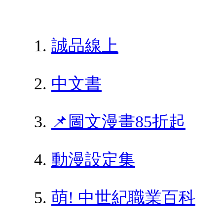
誠品線上
中文書
📌圖文漫畫85折起
動漫設定集
萌! 中世紀職業百科