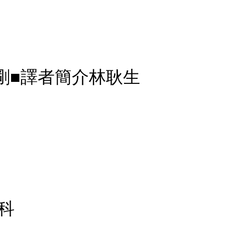
剛■譯者簡介林耿生
科