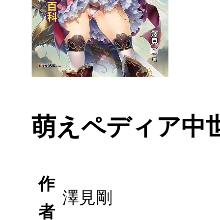
萌えペディア中
作
澤見剛
者