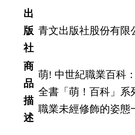
出
版
青文出版社股份有限
社
商
萌! 中世紀職業百
品
全書「萌！百科」系
描
職業未經修飾的姿態
述