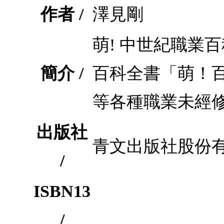
作者 /
澤見剛
萌! 中世紀職業
簡介 /
百科全書「萌！
等各種職業未經
出版社
青文出版社股份
/
ISBN13
/