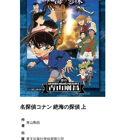
名探偵コナン 絶海の探偵 上
作
青山剛昌
者
出
版
青文出版社股份有限公司