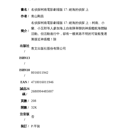
書名 /
名偵探柯南電影劇場版 17: 絕海的偵探 上
作者 /
青山剛昌
名偵探柯南電影劇場版 17: 絕海的偵探 上：柯南、小
蘭、小五郎等人參加海上自衛隊舉辦的神盾艦航海體驗
簡介 /
活動。但活動進行中，卻有一艘來路不明的可疑船隻逐
漸接近神盾艦！除
出版社
青文出版社股份有限公司
/
ISBN13
/
ISBN10
8016011942
/
EAN /
4718016011946
誠品26
2680994485007
碼 /
頁數 /
208
開數 /
32K
注音版
否
/
裝訂 /
P:平裝