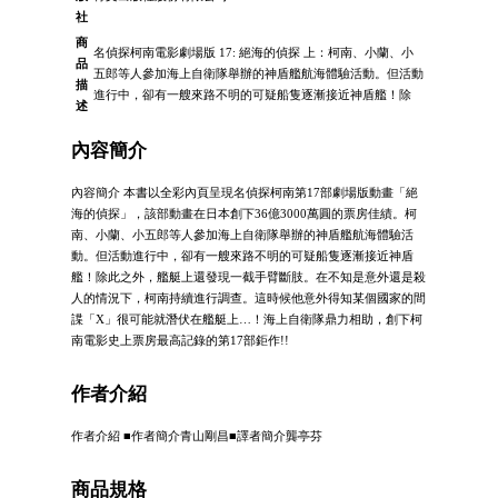
社
商
名偵探柯南電影劇場版 17: 絕海的偵探 上：柯南、小蘭、小
品
五郎等人參加海上自衛隊舉辦的神盾艦航海體驗活動。但活動
描
進行中，卻有一艘來路不明的可疑船隻逐漸接近神盾艦！除
述
內容簡介
內容簡介 本書以全彩內頁呈現名偵探柯南第17部劇場版動畫「絕
海的偵探」，該部動畫在日本創下36億3000萬圓的票房佳績。柯
南、小蘭、小五郎等人參加海上自衛隊舉辦的神盾艦航海體驗活
動。但活動進行中，卻有一艘來路不明的可疑船隻逐漸接近神盾
艦！除此之外，艦艇上還發現一截手臂斷肢。在不知是意外還是殺
人的情況下，柯南持續進行調查。這時候他意外得知某個國家的間
諜「X」很可能就潛伏在艦艇上…！海上自衛隊鼎力相助，創下柯
南電影史上票房最高記錄的第17部鉅作!!
作者介紹
作者介紹 ■作者簡介青山剛昌■譯者簡介龔亭芬
商品規格