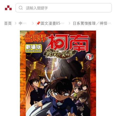
首頁
中文書
📌圖文漫畫85折起
日系驚悚推理／神怪靈異