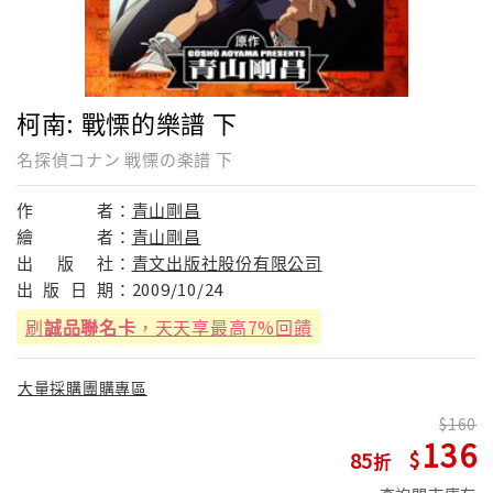
柯南: 戰慄的樂譜 下
名探偵コナン 戦慄の楽譜 下
作
者：
青山剛昌
繪
者：
青山剛昌
出
版
社：
青文出版社股份有限公司
出
版
日
期：
2009/10/24
刷
誠品聯名卡
，天天享最高7%回饋
大量採購團購專區
160
136
85