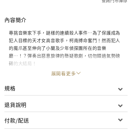
查詢門市庫存
內容簡介
專挑音樂家下手，謎樣的連續殺人事件…為了保護成為
犯人目標的天才女高音歌手，柯南搏命奮鬥！然而犯人
的魔爪甚至伸向了小蘭及少年偵探團所在的音樂
廳…！？彈奏出惡意旋律的懸疑歌劇，切勿錯過氣勢磅
礡的大結局！
展開看更多
規格
退貨說明
付款/配送