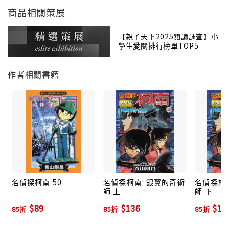
商品相關策展
【親子天下2025閱讀調查】小
學生愛閱排行榜單TOP5
作者相關書籍
名偵探柯南 50
名偵探柯南: 銀翼的奇術
名偵探柯南
師 上
師 下
$89
$136
$13
85折
85折
85折