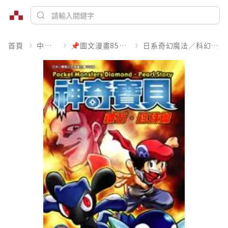
首頁
中文書
📌圖文漫畫85折起
日系奇幻魔法／科幻冒險