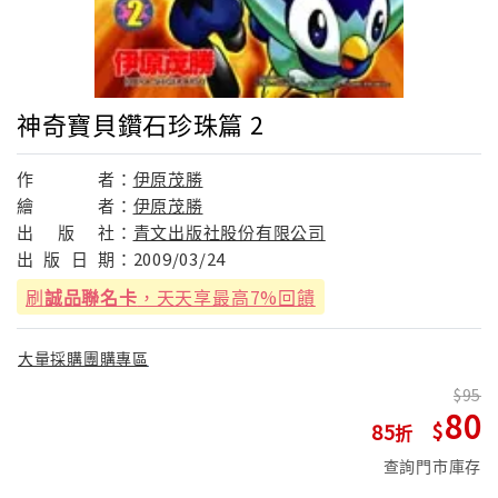
神奇寶貝鑽石珍珠篇 2
作
者：
伊原茂勝
繪
者：
伊原茂勝
出
版
社：
青文出版社股份有限公司
出
版
日
期：
2009/03/24
刷
誠品聯名卡
，天天享最高7%回饋
大量採購團購專區
95
80
85
查詢門市庫存