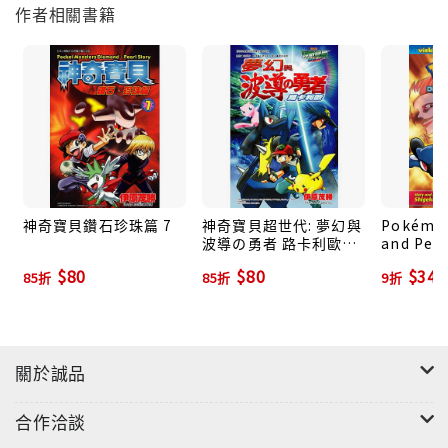
作者相關書籍
神奇寶貝鑽石珍珠篇 7
神奇寶貝超世代: 夢幻與
Pokémo
波導の勇者 路卡利歐
and Pear
(全)
2
$80
$80
$342
85折
85折
9折
關於誠品
合作洽談