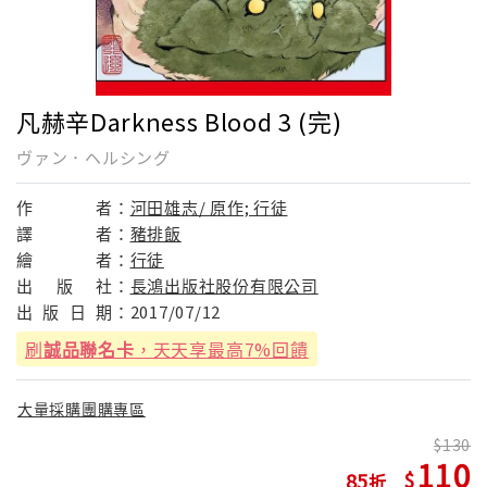
凡赫辛Darkness Blood 3 (完)
ヴァン．ヘルシング
作
者：
河田雄志/ 原作; 行徒
譯
者：
豬排飯
繪
者：
行徒
出
版
社：
長鴻出版社股份有限公司
出
版
日
期：
2017/07/12
刷
誠品聯名卡
，天天享最高7%回饋
大量採購團購專區
130
110
85