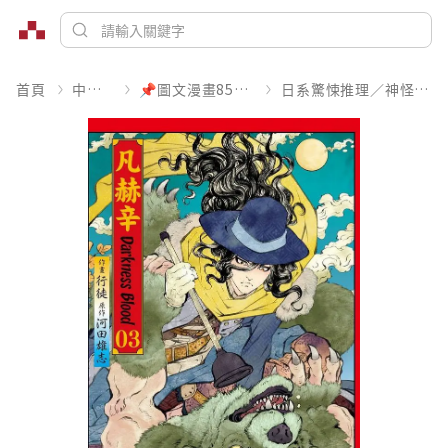
首頁
中文書
📌圖文漫畫85折起
日系驚悚推理／神怪靈異