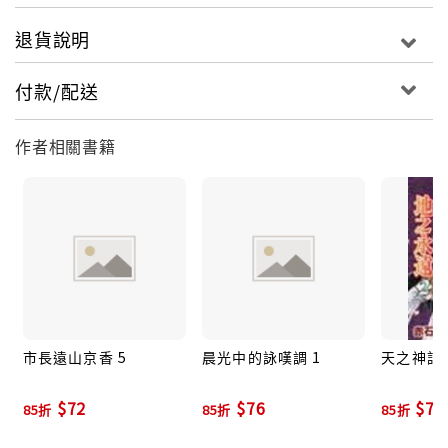
退貨說明
付款/配送
作者相關書籍
市長遠山京香 5
晨光中的詠嘆調 1
天之神話
$72
$76
$76
85折
85折
85折