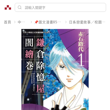
首頁
中文書
📌圖文漫畫85折起
日系戀愛故事／校園青春