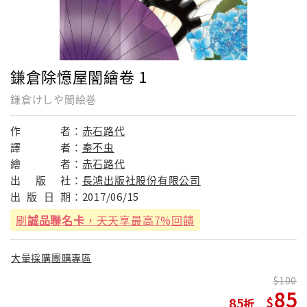
鎌倉除憶屋闇繪卷 1
鎌倉けしや闇絵巻
作
者：
赤石路代
譯
者：
秦不虫
繪
者：
赤石路代
出
版
社：
長鴻出版社股份有限公司
出
版
日
期：
2017/06/15
刷
誠品聯名卡
，天天享最高7%回饋
大量採購團購專區
100
85
85