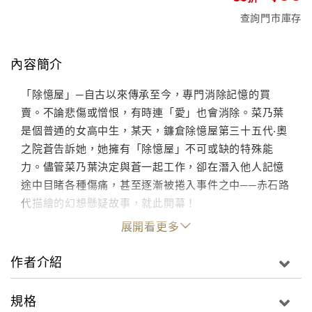
查詢門市庫存
內容簡介
「除憶屋」─自古以來傳承至今，專門消除記憶的買
賣。不論悲傷或憎恨，有時連「愛」也會消除。菜乃葉
是個普通的女高中生，某天，鐮倉除憶屋第三十五代‧奧
之院蒼告訴她，她擁有「除憶屋」不可或缺的特殊能
力。儘管菜乃葉決定與蒼一起工作，卻在潛入他人記憶
途中目睹各種傷痛，甚至逐漸被捲入事件之中──赤石路
代描繪的幻想懸疑故事，就此開幕！
展開看更多
作者介紹
規格