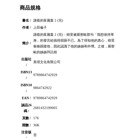
商品規格
書名 /
謎樣的茱麗葉 2 (完)
作者 /
上田倫子
謎樣的茱麗葉 2 (完)：樹里被羅密歐那句「我想保持單
身」的發言給搞得煩躁不已。為了得知他的真心，樹里
簡介 /
偷偷跟蹤他，因此認識了他的姊姊和外甥。之後，羅密
歐的姊姊拜託樹
出版社
美璟文化有限公司
/
ISBN13
9789864742929
/
ISBN10
9864742922
/
EAN /
9789864742929
誠品26
2681432199005
碼 /
頁數 /
176
開數 /
36K
注音版
否