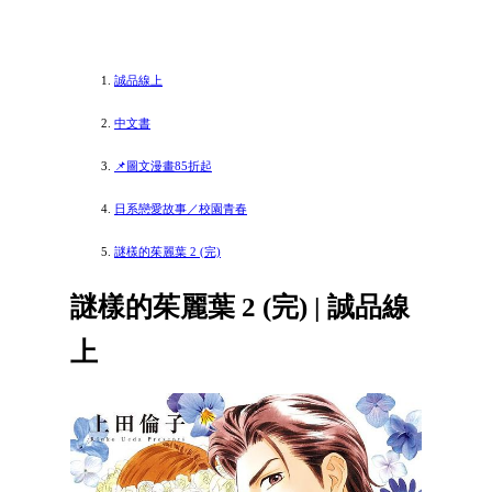
誠品線上
中文書
📌圖文漫畫85折起
日系戀愛故事／校園青春
謎樣的茱麗葉 2 (完)
謎樣的茱麗葉 2 (完) | 誠品線
上