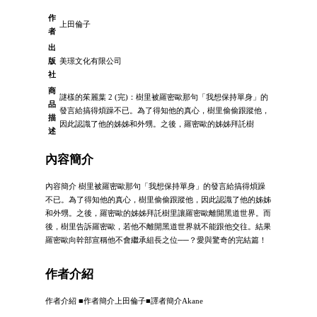
作
上田倫子
者
出
版
美璟文化有限公司
社
商
謎樣的茱麗葉 2 (完)：樹里被羅密歐那句「我想保持單身」的
品
發言給搞得煩躁不已。為了得知他的真心，樹里偷偷跟蹤他，
描
因此認識了他的姊姊和外甥。之後，羅密歐的姊姊拜託樹
述
內容簡介
內容簡介 樹里被羅密歐那句「我想保持單身」的發言給搞得煩躁
不已。為了得知他的真心，樹里偷偷跟蹤他，因此認識了他的姊姊
和外甥。之後，羅密歐的姊姊拜託樹里讓羅密歐離開黑道世界。而
後，樹里告訴羅密歐，若他不離開黑道世界就不能跟他交往。結果
羅密歐向幹部宣稱他不會繼承組長之位──？愛與驚奇的完結篇！
作者介紹
作者介紹 ■作者簡介上田倫子■譯者簡介Akane