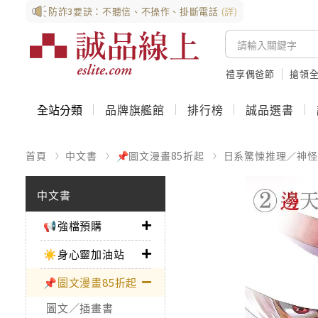
防詐3要訣：不聽信、不操作、掛斷電話
(詳)
禮享偶爸節
搶領全
全站分類
品牌旗艦館
排行榜
誠品選書
首頁
中文書
📌圖文漫畫85折起
日系驚悚推理／神怪
中文書
📢強檔預購
☀️身心靈加油站
📌圖文漫畫85折起
圖文／插畫書