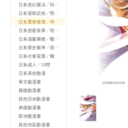
日系奇幻魔法／科幻冒險
日系冒險武俠／熱血運動
日系驚悚推理／神怪靈異
日系戀愛故事／校園青春
日系溫馨療癒／勵志搞笑
日系歷史戰爭／政治宗教
日系社會寫實／職場職人
日系成人／18禁
日系其他動漫
華文動漫畫
韓國動漫畫
其他亞洲動漫畫
美國動漫畫
歐洲動漫畫
其他地區動漫畫