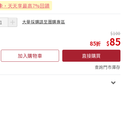
卡
，天天享最高7%回饋
大量採購請至團購專區
100
85
85
加入購物車
直接購買
查詢門市庫存