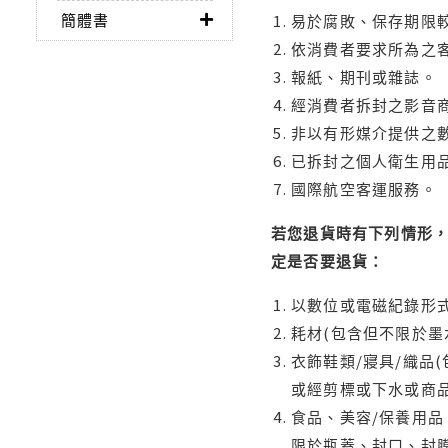
簡體書
易於腐敗、保存期限較
依消費者要求所為之客
報紙、期刊或雜誌。
經消費者拆封之影音
非以有形媒介提供之數
已拆封之個人衛生用品
國際航空客運服務。
若您退貨時有下列情形，
定是否要退貨：
以數位或電磁紀錄形式
耗材(包含但不限於墨
衣飾鞋類/寢具/織品
或經剪標或下水或商
食品、美容/保養用
限於瓶蓋、封口、封膜