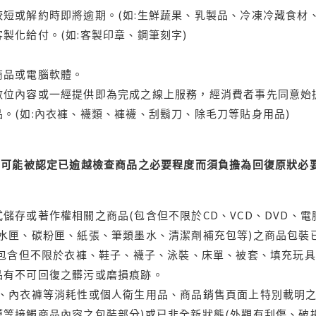
短或解約時即將逾期。(如:生鮮蔬果、乳製品、冷凍冷藏食材、
製化給付。(如:客製印章、鋼筆刻字)
商品或電腦軟體。
位內容或一經提供即為完成之線上服務，經消費者事先同意始提
。(如:內衣褲、襪類、褲襪、刮鬍刀、除毛刀等貼身用品)
可能被認定已逾越檢查商品之必要程度而須負擔為回復原狀必要
儲存或著作權相關之商品(包含但不限於CD、VCD、DVD、電
水匣、碳粉匣、紙張、筆類墨水、清潔劑補充包等)之商品包裝已
(包含但不限於衣褲、鞋子、襪子、泳裝、床單、被套、填充玩具
品有不可回復之髒污或磨損痕跡。
品、內衣褲等消耗性或個人衛生用品、商品銷售頁面上特別載明之
等接觸商品內容之包裝部分)或已非全新狀態(外觀有刮傷、破