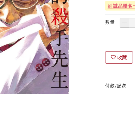
刷
誠品聯名
數量
收藏
付款/配送