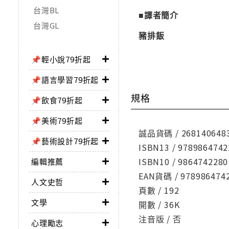
台灣BL
■譯者簡介
台灣GL
豬排飯
📌輕小說79折起
📌語言學習79折起
規格
📌飲食79折起
📌美術79折起
誠品貨碼 / 268140648
📌藝術設計79折起
ISBN13 / 9789864742
ISBN10 / 9864742280
編輯推薦
EAN貨碼 / 978986474
人文史哲
頁數 / 192
文學
開數 / 36K
注音版 / 否
心理勵志