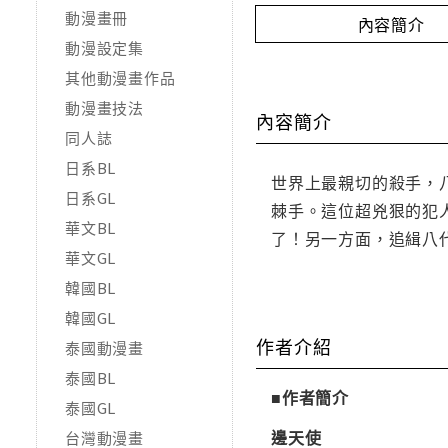
動漫畫冊
內容簡介
動漫設定集
其他動漫畫作品
動漫畫技法
內容簡介
同人誌
日系BL
世界上最親切的殺手，
日系GL
棘手。這位超兇狠的犯
華文BL
了！另一方面，追緝八
華文GL
韓國BL
韓國GL
作者介紹
泰國動漫畫
泰國BL
■作者簡介
泰國GL
邊天使
台灣動漫畫