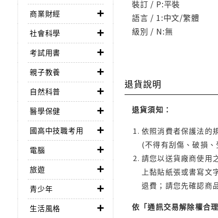
裝訂 / P:平裝
商業財經
語言 / 1:中文/繁體
級別 / N:無
社會科學
考試用書
親子教養
退貨說明
自然科普
退貨須知：
醫學保健
國高中技職考用
依照消費者保護法的規
(不得有刮傷、破損、
電腦
請您以送貨廠商使用
旅遊
上黏貼紙張或書寫文
退費；請您先確認商
青少年
依「通訊交易解除權合
生活風格