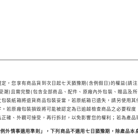
定，您享有商品貨到次日起七天猶豫期(含例假日)的權益(請
受潮)且需完整(包含全部商品、配件、原廠內外包裝、贈品及所
之包裝紙箱將退貨商品包裝妥當，若原紙箱已遺失，請另使用其
字。若原廠包裝損毀將可能被認定為已逾越檢查商品之必要程度，
品正確、外觀可接受，再行拆封，以免影響您的權利；若為產品
理例外情事適用準則」，下列商品不適用七日猶豫期，除產品本