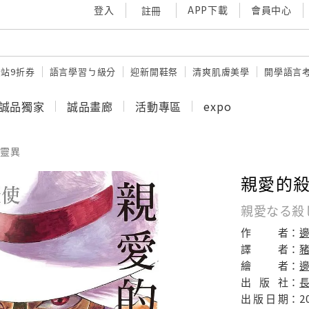
登入
APP下載
會員中心
註冊
站9折券
語言學習ㄅ級分
迎新開鞋祭
清爽肌膚美學
開學語言
誠品獨家
誠品畫廊
活動專區
expo
靈異
親愛的殺
親愛なる殺
作
者：
譯
者：
繪
者：
邊
出
版
社：
出
版
日
期：
2