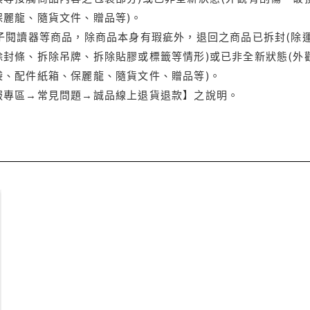
保麗龍、隨貨文件、贈品等)。
電子閱讀器等商品，除商品本身有瑕疵外，退回之商品已拆封(除
封條、拆除吊牌、拆除貼膠或標籤等情形)或已非全新狀態(外
袋、配件紙箱、保麗龍、隨貨文件、贈品等)。
服專區→常見問題→誠品線上退貨退款】之說明。