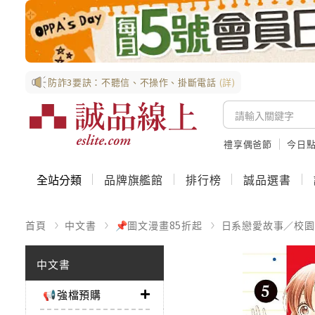
防詐3要訣：不聽信、不操作、掛斷電話
(詳)
禮享偶爸節
今日
全站分類
品牌旗艦館
排行榜
誠品選書
首頁
中文書
📌圖文漫畫85折起
日系戀愛故事／校園
中文書
📢強檔預購