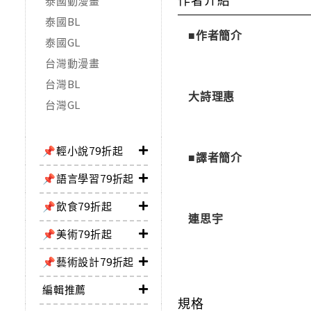
泰國動漫畫
泰國BL
■作者簡介
泰國GL
台灣動漫畫
台灣BL
大詩理惠
台灣GL
📌輕小說79折起
■譯者簡介
📌語言學習79折起
📌飲食79折起
連思宇
📌美術79折起
📌藝術設計79折起
編輯推薦
規格