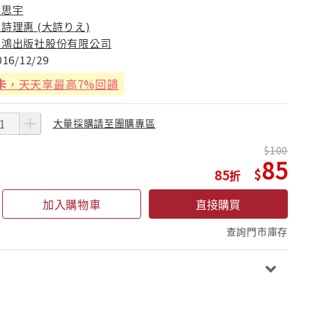
連思宇
詩理惠 (大詩りえ)
長鴻出版社股份有限公司
016/12/29
卡
，天天享最高7%回饋
大量採購請至團購專區
100
85
85
加入購物車
直接購買
查詢門市庫存