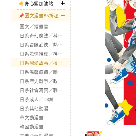
☀️身心靈加油站
📌圖文漫畫85折起
圖文／插畫書
日系奇幻魔法／科幻冒險
日系冒險武俠／熱血運動
日系驚悚推理／神怪靈異
日系戀愛故事／校園青春
日系溫馨療癒／勵志搞笑
日系歷史戰爭／政治宗教
日系社會寫實／職場職人
日系成人／18禁
日系其他動漫
華文動漫畫
韓國動漫畫
其他亞洲動漫畫