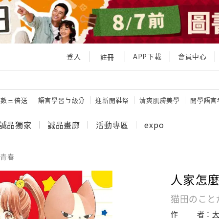
登入
APP下載
會員中心
註冊
點數三倍送
語言學習ㄅ級分
迎新開鞋祭
清爽肌膚美學
開學語言
誠品獨家
誠品畫廊
活動專區
expo
青春
人家怎麼
猫田のこと
作
者：