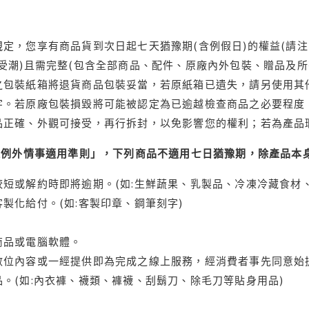
定，您享有商品貨到次日起七天猶豫期(含例假日)的權益(請
受潮)且需完整(包含全部商品、配件、原廠內外包裝、贈品及所
之包裝紙箱將退貨商品包裝妥當，若原紙箱已遺失，請另使用其
字。若原廠包裝損毀將可能被認定為已逾越檢查商品之必要程度，
品正確、外觀可接受，再行拆封，以免影響您的權利；若為產品
理例外情事適用準則」，下列商品不適用七日猶豫期，除產品本
短或解約時即將逾期。(如:生鮮蔬果、乳製品、冷凍冷藏食材、
製化給付。(如:客製印章、鋼筆刻字)
商品或電腦軟體。
位內容或一經提供即為完成之線上服務，經消費者事先同意始提
。(如:內衣褲、襪類、褲襪、刮鬍刀、除毛刀等貼身用品)