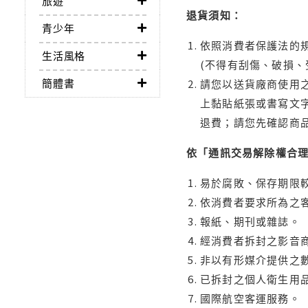
旅遊
退貨須知：
青少年
依照消費者保護法的規
生活風格
(不得有刮傷、破損、
簡體書
請您以送貨廠商使用
上黏貼紙張或書寫文
退費；請您先確認商
依「通訊交易解除權合
易於腐敗、保存期限較
依消費者要求所為之客
報紙、期刊或雜誌。
經消費者拆封之影音
非以有形媒介提供之數
已拆封之個人衛生用品
國際航空客運服務。