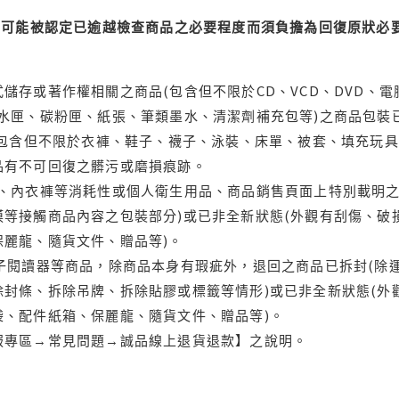
可能被認定已逾越檢查商品之必要程度而須負擔為回復原狀必要
儲存或著作權相關之商品(包含但不限於CD、VCD、DVD、電
水匣、碳粉匣、紙張、筆類墨水、清潔劑補充包等)之商品包裝已
(包含但不限於衣褲、鞋子、襪子、泳裝、床單、被套、填充玩具
品有不可回復之髒污或磨損痕跡。
品、內衣褲等消耗性或個人衛生用品、商品銷售頁面上特別載明之
等接觸商品內容之包裝部分)或已非全新狀態(外觀有刮傷、破
保麗龍、隨貨文件、贈品等)。
電子閱讀器等商品，除商品本身有瑕疵外，退回之商品已拆封(除
封條、拆除吊牌、拆除貼膠或標籤等情形)或已非全新狀態(外
袋、配件紙箱、保麗龍、隨貨文件、贈品等)。
服專區→常見問題→誠品線上退貨退款】之說明。