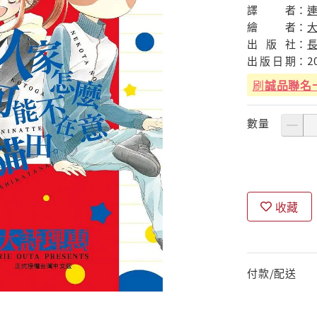
譯
者：
繪
者：
大
出
版
社：
出
版
日
期：
2
刷
誠品聯名
數量
收藏
付款/配送