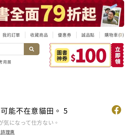
我的訂單
收藏商品
優惠券
誠品點
購物車(
)
0
考用展
可能不在意貓田。 5
が気になって仕方ない。
大詩理惠