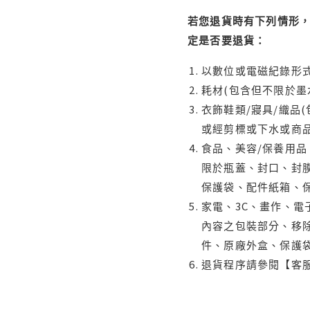
若您退貨時有下列情形，
定是否要退貨：
以數位或電磁紀錄形式
耗材(包含但不限於墨
衣飾鞋類/寢具/織品
或經剪標或下水或商
食品、美容/保養用
限於瓶蓋、封口、封膜
保護袋、配件紙箱、
家電、3C、畫作、
內容之包裝部分、移除
件、原廠外盒、保護
退貨程序請參閱【客