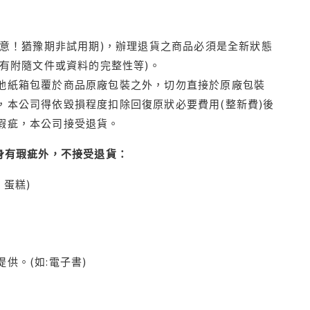
注意！猶豫期非試用期)，辦理退貨之商品必須是全新狀態
有附隨文件或資料的完整性等)。
他紙箱包覆於商品原廠包裝之外，切勿直接於原廠包裝
本公司得依毀損程度扣除回復原狀必要費用(整新費)後
瑕疵，本公司接受退貨。
身有瑕疵外，不接受退貨：
蛋糕)
供。(如:電子書)