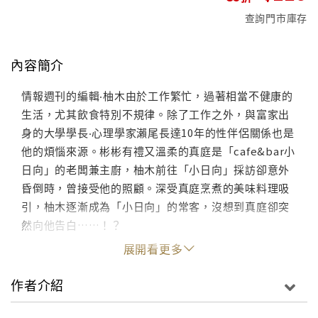
查詢門市庫存
內容簡介
情報週刊的編輯‧柚木由於工作繁忙，過著相當不健康的
生活，尤其飲食特別不規律。除了工作之外，與富家出
身的大學學長‧心理學家瀨尾長達10年的性伴侶關係也是
他的煩惱來源。彬彬有禮又溫柔的真庭是「cafe&bar小
日向」的老闆兼主廚，柚木前往「小日向」採訪卻意外
昏倒時，曾接受他的照顧。深受真庭烹煮的美味料理吸
引，柚木逐漸成為「小日向」的常客，沒想到真庭卻突
然向他告白……！？
展開看更多
作者介紹