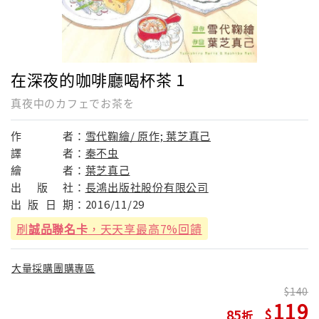
在深夜的咖啡廳喝杯茶 1
真夜中のカフェでお茶を
作
者：
雪代鞠繪/ 原作; 葉芝真己
譯
者：
秦不虫
繪
者：
葉芝真己
出
版
社：
長鴻出版社股份有限公司
出
版
日
期：
2016/11/29
刷
誠品聯名卡
，天天享最高7%回饋
大量採購團購專區
140
119
85