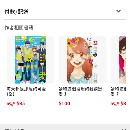
付款/配送
作者相關書籍
每天都是那麼的可愛
請和這個沒用的我談戀
請和這個
(全)
愛 1
愛 7
$85
$100
$85
85折
85折