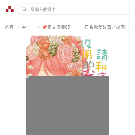
首頁
中文書
📌圖文漫畫85折起
日系戀愛故事／校園青春