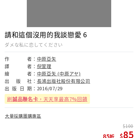
請和這個沒用的我談戀愛 6
ダメな私に恋してください
作
者：
中原亞矢
譯
者：
倪萱理
繪
者：
中原亞矢 (中原アヤ)
出
版
社：
長鴻出版社股份有限公司
出
版
日
期：
2016/07/29
刷
誠品聯名卡
，天天享最高7%回饋
大量採購團購專區
100
85
85