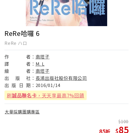
ReRe哈囉 6
ReRe ハロ
作
者：
南塔子
譯
者：
M. L
繪
者：
南塔子
出
版
社：
長鴻出版社股份有限公司
出
版
日
期：
2016/01/14
刷
誠品聯名卡
，天天享最高7%回饋
大量採購團購專區
100
85
85