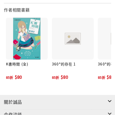
作者相關書籍
K書時間 (全)
360°的存在 1
360°的存
$80
$80
$80
85折
85折
85折
關於誠品
合作洽談