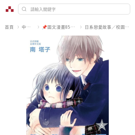
首頁
中文書
📌圖文漫畫85折起
日系戀愛故事／校園青春