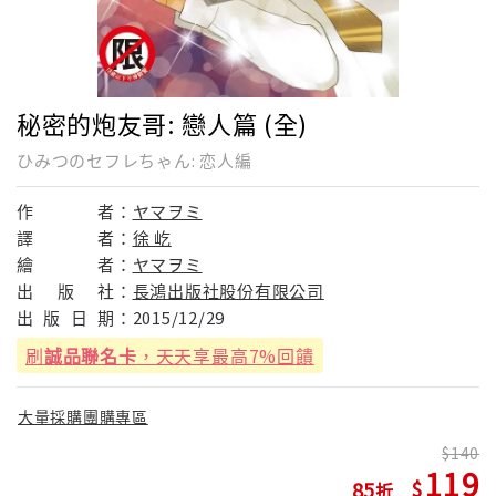
秘密的炮友哥: 戀人篇 (全)
ひみつのセフレちゃん: 恋人編
作
者：
ヤマヲミ
譯
者：
徐 屹
繪
者：
ヤマヲミ
出
版
社：
長鴻出版社股份有限公司
出
版
日
期：
2015/12/29
刷
誠品聯名卡
，天天享最高7%回饋
大量採購團購專區
140
119
85