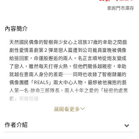
查詢門市庫存
內容簡介
天然國民偶像的智樹與少女心上班族37歲的幸助之間戲
劇性愛情喜劇第２彈是戀人篇遭到公司裁員當晚被偶像
給撿回家，命運般邂逅的兩人。名正言順地從炮友變成
了戀人，雖然每天打得火熱，但他們關係越親密，幸助
就越在意兩人身分的差距……同時也收錄了智樹隸屬的
偶像團體「REAL5」兩大中心人物，最想被他擁抱的藝
人第一名‧拚命三郎隊長，兩人十年之愛的「秘密的處男
君」新繪短編
展開看更多
作者介紹