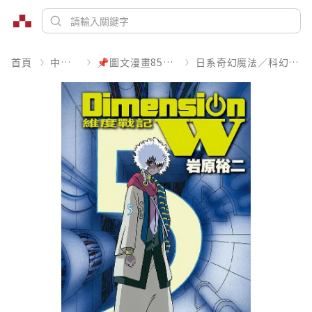
首頁
中文書
📌圖文漫畫85折起
日系奇幻魔法／科幻冒險