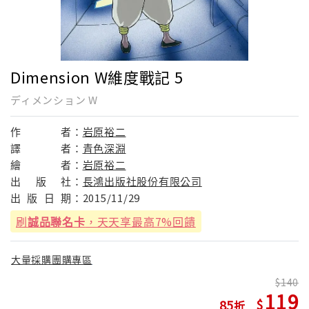
Dimension W維度戰記 5
ディメンション W
作
者：
岩原裕二
譯
者：
青色深淵
繪
者：
岩原裕二
出
版
社：
長鴻出版社股份有限公司
出
版
日
期：
2015/11/29
刷
誠品聯名卡
，天天享最高7%回饋
大量採購團購專區
140
119
85