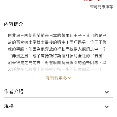
查詢門市庫存
內容簡介
由非洲王國伊斯蘭前來日本的薩爾瓦王子。其目的是已
故的百合崎士堂博士最後的遺產！而巧遇另一位王子魯
威的響麻，則因為他奔放的行動而被捲入麻煩之中…？
〝非洲之風〞成了席捲新特斯拉能源局全社的〝暴風〞
朝著毀滅之島前去。對響麻圍繞著線圈的過去因緣，以
及隱藏在米拉身上的祕密更進一步的新章開幕——!!
展開看更多
作者介紹
規格