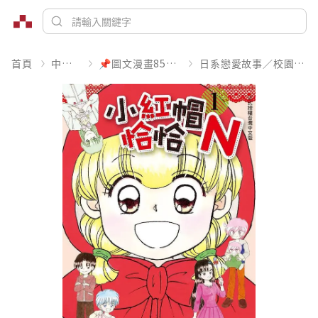
首頁
中文書
📌圖文漫畫85折起
日系戀愛故事／校園青春