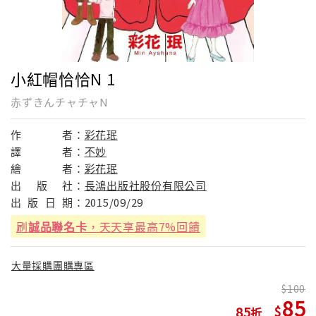
小紅帽恰恰N 1
赤ずきんチャチャN
作
者：
彩花珉
譯
者：
不妙
繪
者：
彩花珉
出
版
社：
長鴻出版社股份有限公司
出
版
日
期：
2015/09/29
刷
誠品聯名卡
，天天享最高7%回饋
大量採購團購專區
100
85
85