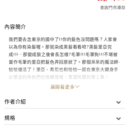
查詢門市庫存
內容簡介
我們要去念東京的國中了!!你的髮色沒問題嗎？人家會
以為你有染髮喔。那就染成黑髮看看吧?黑髮里亞完
成!!!…那變成狼之後會長怎樣?毛筆!!!毛筆狗!!!不堪被
當作毛筆的里亞把髮色弄回原狀了。那個呆呆的魔法師‧
恰恰復活了！里亞、希尼也和恰恰一起在東京大顯身手
☆懷念的角色們也陸續登場，眾望所歸的第１集！
展開看更多
作者介紹
規格