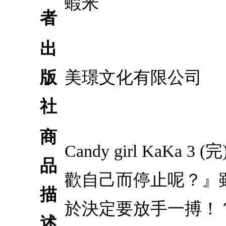
蝦米
者
出
版
美璟文化有限公司
社
商
Candy girl K
品
歡自己而停止呢？』
描
於決定要放手一搏！
述