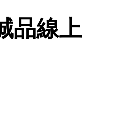
 | 誠品線上