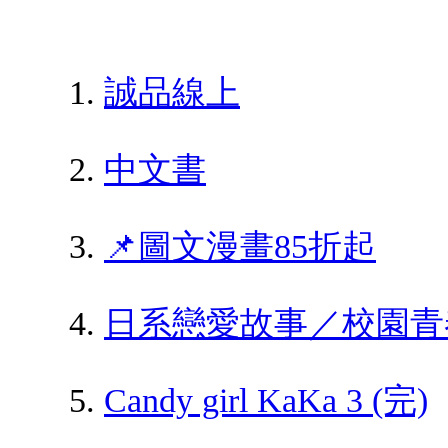
誠品線上
中文書
📌圖文漫畫85折起
日系戀愛故事／校園青
Candy girl KaKa 3 (完)