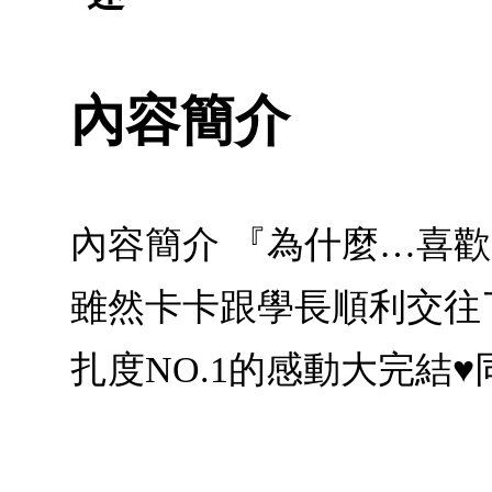
內容簡介
內容簡介 『為什麼…喜
雖然卡卡跟學長順利交往
扎度NO.1的感動大完結