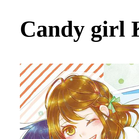
Candy gir