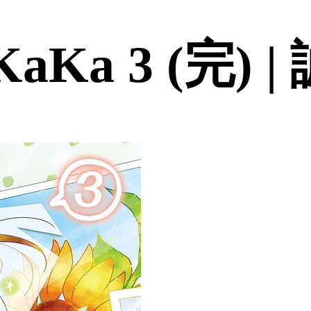
l KaKa 3 (完)